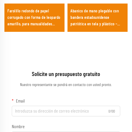
Farolillo redondo de papel
Abanico de mano plegable con
corrugado con forma de leopardo
bandera estadounidense
amarillo, para manualidades
patriótica en tela y plástico –
infantiles DIY y decoración
Abanico plegable premium con
temática de safari
estampado dorado para el 4 de
julio, campañas políticas y
eventos nacionales
Solicite un presupuesto gratuito
Nuestro representante se pondrá en contacto con usted pronto.
Email
0/100
Nombre