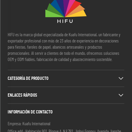
HIFU es la marca global especializada de Kuafu International, un fabricante y
exportador profesional con más de 23 años de experiencia en decoraciones
para fiestas, faroles de papel, abanicos artesanales y productos
promocionales. Al servir a clientes de todo el mundo, ofrecemos soluciones
OEM y ODM fiables, fabricación de calidad y abastecimiento sostenible.
CATEGORÍA DE PRODUCTO
ENLACES RÁPIDOS
INFORMACIÓN DE CONTACTO
Empresa: Kuafu International
Office add : Habitación 901, Bloque A, N.º 792, Jinhui Gongyu, Avenida Jianshe,