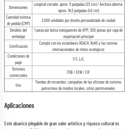
Longitud cerrado: aprox. 9 pulgadas (23 cm) / Anchura abierta:
Dimensiones
aprox. 16,5 pulgadas (42 cm)
Cantidad mínima
2.000 unidades por diseño personalizado de ciudad
de pedido (CMP)
Detalles del
1 pieza por bolsa transparente de OPP; 500 piezas por caja de
embalaje
exportación principal
Cumple con los estándares REACH, RoHS y las normas
Certificación
internacionales de tintes ecológicos
Condiciones de
T/T, L/C
pago
Términos
FOB / EXW / CIF
comerciales
Tiendas de recuerdos, campañas de las oficinas de turismo,
Uso
patrocinios de medios locales, sitios patrimoniales
Aplicaciones
Este abanico plegable de gran valor artístico y riqueza cultural es