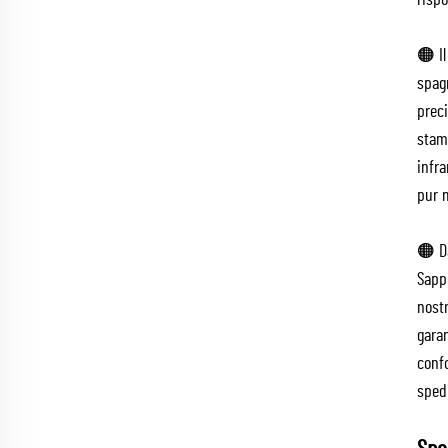
rispo
🟠 Il
spagn
preci
stamp
infra
pur 
🟠 Da
Sappi
nostr
garan
conf
spedi