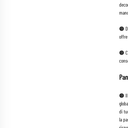
decor
mano
🟠 Di
offre
🟠 C
conse
Pan
🟠 Il
globa
di tu
la pa