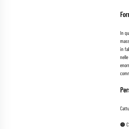
For
In q
massi
in fa
nelle
enorm
comme
Per
Cattu
🟠 Co