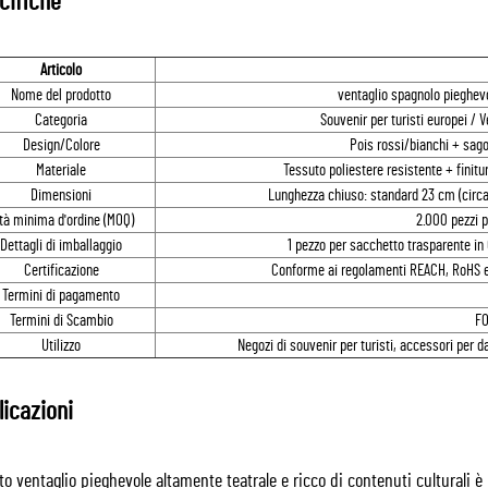
cifiche
Articolo
Nome del prodotto
ventaglio spagnolo pieghev
Categoria
Souvenir per turisti europei / 
Design/Colore
Pois rossi/bianchi + sago
Materiale
Tessuto poliestere resistente + finit
Dimensioni
Lunghezza chiuso: standard 23 cm (circa 9
tà minima d'ordine (MOQ)
2.000 pezzi p
Dettagli di imballaggio
1 pezzo per sacchetto trasparente in
Certificazione
Conforme ai regolamenti REACH, RoHS e a
Termini di pagamento
Termini di Scambio
FO
Utilizzo
Negozi di souvenir per turisti, accessori per d
licazioni
o ventaglio pieghevole altamente teatrale e ricco di contenuti culturali 