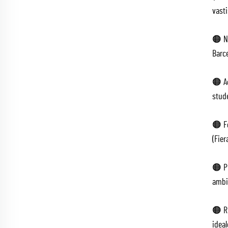
vasti
🟠 Ne
Barce
🟠 A
stude
🟠 Fe
(Fier
🟠 Pr
ambie
🟠 R
ideal