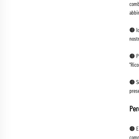
comb
abbin
🟠 Ic
nostr
🟠 Pe
"Rico
🟠 Sc
prese
Per
🟠 E
comme