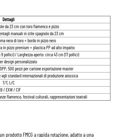
Dettagli
ole da 23 cm con toro flamenco e pizzo
Ventagli manuali in stile spagnolo da 23 cm
ma nera di toro + bordo in pizzo nero
ura in pizzo premium + plastica PP ad alto impatto
 pollici) / Larghezza aperto: circa 43 cm (17 pollici)
er design personalizzato
 OPP; 500 pezzi per cartone esportazione master
gli standard internazionali di produzione atossica
T/T, L/C
B / EXW / CIF
anze flamenco, festival culturali, rappresentazioni teatrali
è un prodotto FMCG a rapida rotazione, adatto a una