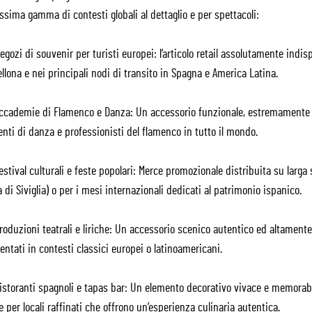
ssima gamma di contesti globali al dettaglio e per spettacoli:
gozi di souvenir per turisti europei: l’articolo retail assolutamente indispe
llona e nei principali nodi di transito in Spagna e America Latina.
ccademie di Flamenco e Danza: Un accessorio funzionale, estremamente re
nti di danza e professionisti del flamenco in tutto il mondo.
stival culturali e feste popolari: Merce promozionale distribuita su larga 
a di Siviglia) o per i mesi internazionali dedicati al patrimonio ispanico.
oduzioni teatrali e liriche: Un accessorio scenico autentico ed altamente 
ntati in contesti classici europei o latinoamericani.
istoranti spagnoli e tapas bar: Un elemento decorativo vivace e memorabil
e per locali raffinati che offrono un’esperienza culinaria autentica.