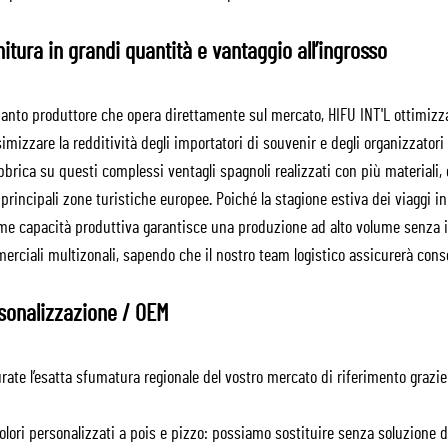
nitura in grandi quantità e vantaggio all’ingrosso
uanto produttore che opera direttamente sul mercato, HIFU INT'L ottimizz
mizzare la redditività degli importatori di souvenir e degli organizzatori
bbrica su questi complessi ventagli spagnoli realizzati con più materiali,
 principali zone turistiche europee. Poiché la stagione estiva dei viaggi 
e capacità produttiva garantisce una produzione ad alto volume senza inte
rciali multizonali, sapendo che il nostro team logistico assicurerà conse
sonalizzazione / OEM
rate l’esatta sfumatura regionale del vostro mercato di riferimento grazie 
lori personalizzati a pois e pizzo: possiamo sostituire senza soluzione d