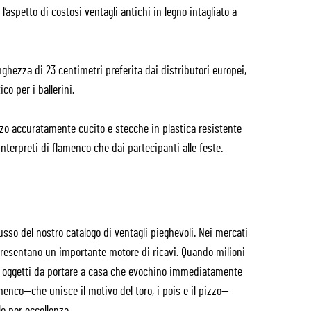
’aspetto di costosi ventagli antichi in legno intagliato a
hezza di 23 centimetri preferita dai distributori europei,
co per i ballerini.
zo accuratamente cucito e stecche in plastica resistente
 interpreti di flamenco che dai partecipanti alle feste.
cusso del nostro catalogo di ventagli pieghevoli. Nei mercati
appresentano un importante motore di ricavi. Quando milioni
nte oggetti da portare a casa che evochino immediatamente
amenco—che unisce il motivo del toro, i pois e il pizzo—