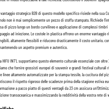
nde in modo impeccabile a tale richiesta, costituendo il souvenir spagnol
 vantaggio strategico B2B di questo modello specifico risiede nella sua C
olo non è mai semplicemente un pezzo di stoffa stampato. Richiede l’inte
sa di pizzo lungo un bordo curvilineo e applicazione di complessi timbri i
aggio ad iniezione. Le costole in plastica offrono un enorme vantaggio r
ngibili, altamente flessibili e riducono drasticamente il costo unitario, c
mantenendo un aspetto premium e autentico.
 HIFU INT'L supportiamo questo elemento culturale essenziale con oltre 2
amo che fornire grossisti europei di souvenir e grandi festival culturali 
e linee altamente automatizzate per la stampa tessile, la cucitura del pizz
tiscono il rispetto rigoroso delle scadenze prima della stagione estiva euro
ormazione a pacco piatto di questi ventagli da 23 cm assicura un’Ottimiz
zione transoceanica e massimizzando la redditività della vostra rete di ve