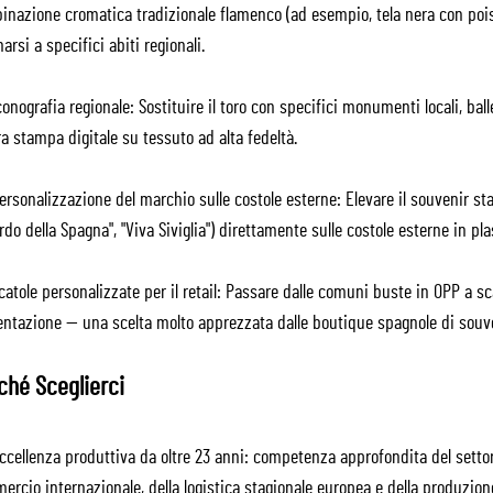
inazione cromatica tradizionale flamenco (ad esempio, tela nera con pois
arsi a specifici abiti regionali.
onografia regionale: Sostituire il toro con specifici monumenti locali, ball
a stampa digitale su tessuto ad alta fedeltà.
rsonalizzazione del marchio sulle costole esterne: Elevare il souvenir st
rdo della Spagna", "Viva Siviglia") direttamente sulle costole esterne in pla
atole personalizzate per il retail: Passare dalle comuni buste in OPP a sc
ntazione — una scelta molto apprezzata dalle boutique spagnole di souven
ché Sceglierci
ccellenza produttiva da oltre 23 anni: competenza approfondita del setto
rcio internazionale, della logistica stagionale europea e della produzione