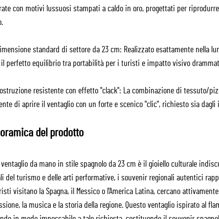
ate con motivi lussuosi stampati a caldo in oro, progettati per riprodurre l
.
mensione standard di settore da 23 cm: Realizzato esattamente nella lung
 il perfetto equilibrio tra portabilità per i turisti e impatto visivo drammati
ostruzione resistente con effetto "clack": La combinazione di tessuto/piz
nte di aprire il ventaglio con un forte e scenico "clic", richiesto sia dagli
oramica del prodotto
 ventaglio da mano in stile spagnolo da 23 cm è il gioiello culturale indis
li del turismo e delle arti performative, i souvenir regionali autentici r
risti visitano la Spagna, il Messico o l'America Latina, cercano attivame
ssione, la musica e la storia della regione. Questo ventaglio ispirato al fl