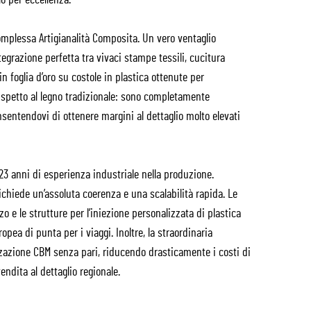
o per eccellenza.
omplessa Artigianalità Composita. Un vero ventaglio
grazione perfetta tra vivaci stampe tessili, cucitura
n foglia d’oro su costole in plastica ottenute per
ispetto al legno tradizionale: sono completamente
onsentendovi di ottenere margini al dettaglio molto elevati
3 anni di esperienza industriale nella produzione.
richiede un’assoluta coerenza e una scalabilità rapida. Le
o e le strutture per l’iniezione personalizzata di plastica
pea di punta per i viaggi. Inoltre, la straordinaria
zazione CBM senza pari, riducendo drasticamente i costi di
ndita al dettaglio regionale.