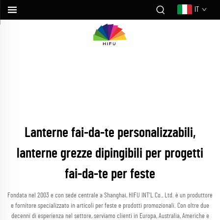
IT
Lanterne fai-da-te personalizzabili,
lanterne grezze dipingibili per progetti
fai-da-te per feste
Fondata nel 2003 e con sede centrale a Shanghai, HIFU INT’L Co., Ltd. è un produttore
e fornitore specializzato in articoli per feste e prodotti promozionali. Con oltre due
decenni di esperienza nel settore, serviamo clienti in Europa, Australia, Americhe e