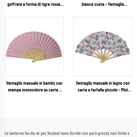
goffrata a forma di tigre rossa,
bianca vuota – Ventaglio
per lavoretti fai-da-te e
pieghevole rotondo monocolore
decorazioni per compleanni per
per lavoretti fai-da-te, matrimoni
bambini
e stampa promozionale locale
Ventaglio manuale in bambù con
Ventaglio manuale in legno con
stampa monocolore su carta –
carta a farfalla piccolo – Mini
Ventaglio pieghevole classico per
ventaglio pieghevole tascabile
bomboniere nuziali, lavoretti fai-
per feste per bambini, baby
da-te e gadget promozionali per
shower e lavoretti fai-da-te
eventi in grandi quantità
Le lanterne fai-da-te per festival sono fornite con parti grezze non finite e