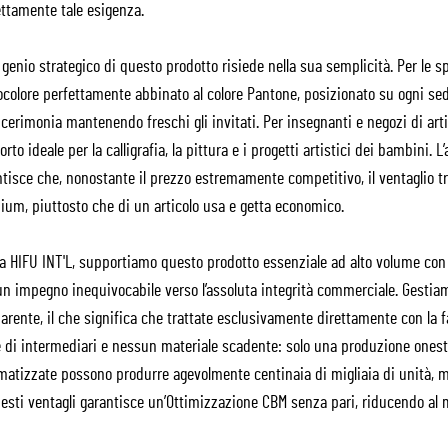
ettamente tale esigenza.
 genio strategico di questo prodotto risiede nella sua semplicità. Per le s
olore perfettamente abbinato al colore Pantone, posizionato su ogni sedi
 cerimonia mantenendo freschi gli invitati. Per insegnanti e negozi di artico
rto ideale per la calligrafia, la pittura e i progetti artistici dei bambini. 
tisce che, nonostante il prezzo estremamente competitivo, il ventaglio t
ium, piuttosto che di un articolo usa e getta economico.
 HIFU INT'L, supportiamo questo prodotto essenziale ad alto volume con o
un impegno inequivocabile verso l’assoluta integrità commerciale. Gesti
parente, il che significa che trattate esclusivamente direttamente con l
e di intermediari e nessun materiale scadente: solo una produzione onesta
matizzate possono produrre agevolmente centinaia di migliaia di unità, m
esti ventagli garantisce un’Ottimizzazione CBM senza pari, riducendo al 