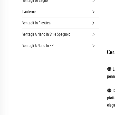
Ventagli Di Legno
Lanterne
Ventagli In Plastica
Ventagli A Mano In Stile Spagnolo
Ventagli A Mano In PP
Car
🟠 La
penna
🟠 Co
piat
elega