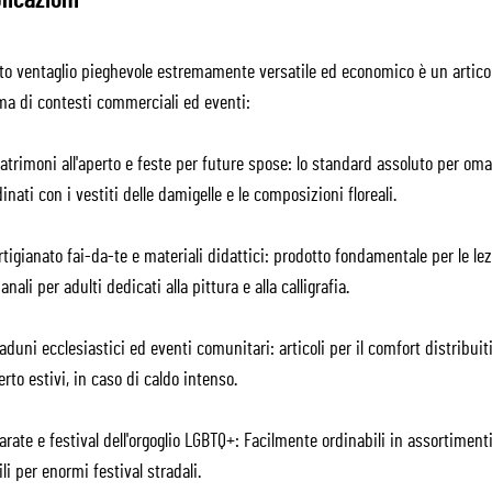
licazioni
to ventaglio pieghevole estremamente versatile ed economico è un articol
a di contesti commerciali ed eventi:
trimoni all'aperto e feste per future spose: lo standard assoluto per oma
inati con i vestiti delle damigelle e le composizioni floreali.
tigianato fai-da-te e materiali didattici: prodotto fondamentale per le lezi
ianali per adulti dedicati alla pittura e alla calligrafia.
duni ecclesiastici ed eventi comunitari: articoli per il comfort distribui
perto estivi, in caso di caldo intenso.
rate e festival dell'orgoglio LGBTQ+: Facilmente ordinabili in assortimen
ili per enormi festival stradali.