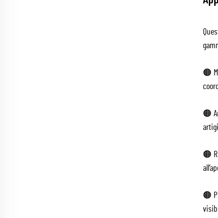
App
Ques
gamm
🟠 Ma
coord
🟠 Ar
artig
🟠 Ra
all’a
🟠 Pa
visib