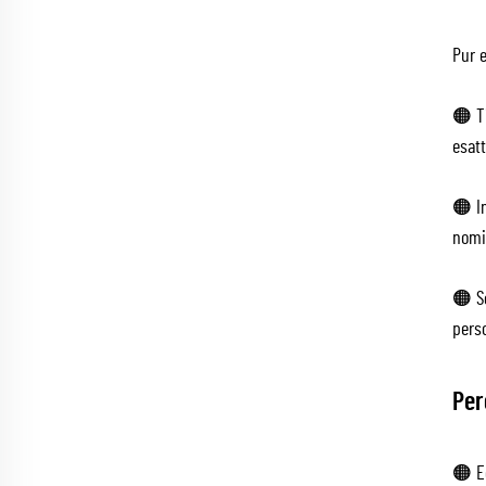
Pur 
🟠 Ti
esatt
🟠 In
nomi,
🟠 So
perso
Per
🟠 E