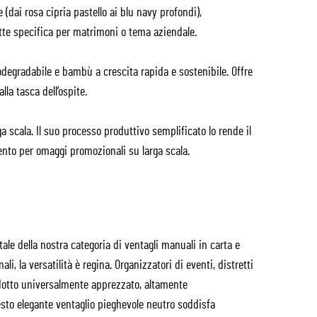
 (dai rosa cipria pastello ai blu navy profondi),
ette specifica per matrimoni o tema aziendale.
odegradabile e bambù a crescita rapida e sostenibile. Offre
la tasca dell’ospite.
 scala. Il suo processo produttivo semplificato lo rende il
ento per omaggi promozionali su larga scala.
le della nostra categoria di ventagli manuali in carta e
li, la versatilità è regina. Organizzatori di eventi, distretti
rodotto universalmente apprezzato, altamente
sto elegante ventaglio pieghevole neutro soddisfa