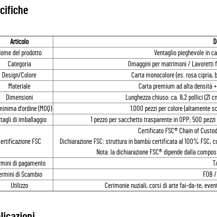
cifiche
Articolo
D
ome del prodotto
Ventaglio pieghevole in c
Categoria
Omaggini per matrimoni / Lavoretti fa
Design/Colore
Carta monocolore (es. rosa cipria, 
Materiale
Carta premium ad alta densità +
Dimensioni
Lunghezza chiuso: ca. 8,2 pollici (21 c
minima d'ordine (MOQ)
1.000 pezzi per colore (altamente sc
tagli di imballaggio
1 pezzo per sacchetto trasparente in OPP; 500 pezz
Certificato FSC® Chain of Custo
ertificazione FSC
Dichiarazione FSC: struttura in bambù certificata al 100% FSC, co
Nota: la dichiarazione FSC® dipende dalla composi
rmini di pagamento
T
ermini di Scambio
FOB /
Utilizzo
Cerimonie nuziali, corsi di arte fai-da-te, eve