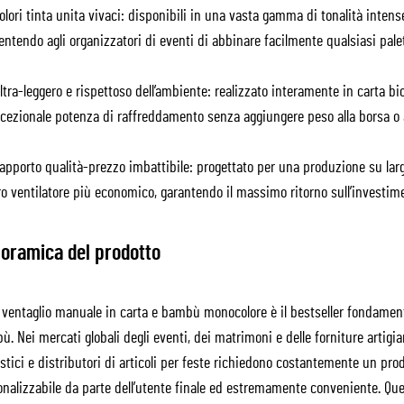
lori tinta unita vivaci: disponibili in una vasta gamma di tonalità intense
ntendo agli organizzatori di eventi di abbinare facilmente qualsiasi pal
tra-leggero e rispettoso dell’ambiente: realizzato interamente in carta bi
cezionale potenza di raffreddamento senza aggiungere peso alla borsa o al
pporto qualità-prezzo imbattibile: progettato per una produzione su larga
o ventilatore più economico, garantendo il massimo ritorno sull’investim
oramica del prodotto
 ventaglio manuale in carta e bambù monocolore è il bestseller fondamenta
. Nei mercati globali degli eventi, dei matrimoni e delle forniture artigiana
stici e distributori di articoli per feste richiedono costantemente un p
onalizzabile da parte dell’utente finale ed estremamente conveniente. Que