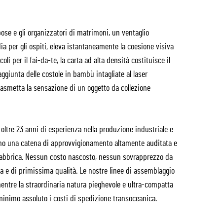
pose e gli organizzatori di matrimoni, un ventaglio
a per gli ospiti, eleva istantaneamente la coesione visiva
li per il fai-da-te, la carta ad alta densità costituisce il
L’aggiunta delle costole in bambù intagliate al laser
rasmetta la sensazione di un oggetto da collezione
ltre 23 anni di esperienza nella produzione industriale e
amo una catena di approvvigionamento altamente auditata e
a fabbrica. Nessun costo nascosto, nessun sovrapprezzo da
 e di primissima qualità. Le nostre linee di assemblaggio
entre la straordinaria natura pieghevole e ultra-compatta
minimo assoluto i costi di spedizione transoceanica.