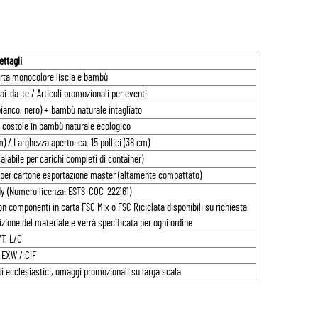
ettagli
arta monocolore liscia e bambù
i-da-te / Articoli promozionali per eventi
bianco, nero) + bambù naturale intagliato
 costole in bambù naturale ecologico
m) / Larghezza aperto: ca. 15 pollici (38 cm)
alabile per carichi completi di container)
i per cartone esportazione master (altamente compattato)
dy (Numero licenza: ESTS-COC-222161)
n componenti in carta FSC Mix o FSC Riciclata disponibili su richiesta
zione del materiale e verrà specificata per ogni ordine
/T, L/C
 EXW / CIF
nti ecclesiastici, omaggi promozionali su larga scala