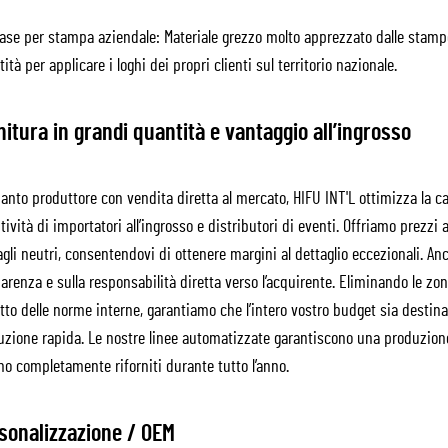
se per stampa aziendale: Materiale grezzo molto apprezzato dalle stamper
ità per applicare i loghi dei propri clienti sul territorio nazionale.
nitura in grandi quantità e vantaggio all’ingrosso
uanto produttore con vendita diretta al mercato, HIFU INT'L ottimizza la 
tività di importatori all’ingrosso e distributori di eventi. Offriamo prezz
gli neutri, consentendovi di ottenere margini al dettaglio eccezionali. Anc
arenza e sulla responsabilità diretta verso l’acquirente. Eliminando le z
tto delle norme interne, garantiamo che l’intero vostro budget sia destina
uzione rapida. Le nostre linee automatizzate garantiscono una produzione 
no completamente riforniti durante tutto l’anno.
sonalizzazione / OEM