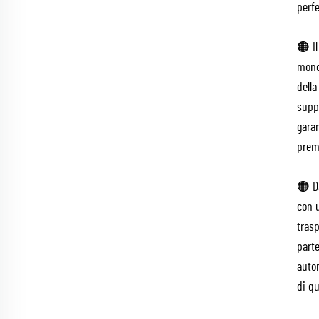
perf
🟠 Il
monoc
della
suppo
garan
prem
🟠 Da
con 
tras
part
auto
di qu