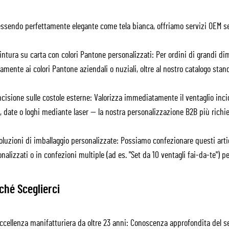
essendo perfettamente elegante come tela bianca, offriamo servizi OEM se
ntura su carta con colori Pantone personalizzati: Per ordini di grandi di
amente ai colori Pantone aziendali o nuziali, oltre al nostro catalogo stan
cisione sulle costole esterne: Valorizza immediatamente il ventaglio inc
 date o loghi mediante laser — la nostra personalizzazione B2B più richie
luzioni di imballaggio personalizzate: Possiamo confezionare questi artic
nalizzati o in confezioni multiple (ad es. "Set da 10 ventagli fai-da-te") pe
ché Sceglierci
ccellenza manifatturiera da oltre 23 anni: Conoscenza approfondita del se