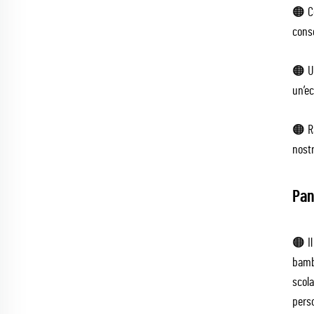
🟠 Co
conse
🟠 Ul
un’ec
🟠 Ra
nostr
Pan
🟠 Il
bambù
scola
pers