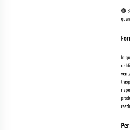
🟠 Ba
quant
For
In q
reddi
venta
trasp
rispe
prod
resti
Per