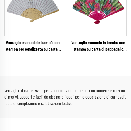
Ventaglio manuale in bambù con
Ventaglio manuale in bambù con
stampa personalizzata su carta –
stampa su carta di pappagallo
Ventaglio pieghevole di qualità
tropicale – Ventaglio pieghevole
ufficiale per merchandising,
vivace per feste hawaiane (luau)
eventi sportivi internazionali,
con costole dipinte abbinato ai
festival e sponsor aziendali
colori della stampa per resort
balneari e feste estive
Ventagli colorati e vivaci per la decorazione di feste, con numerose opzioni
di motivi. Leggeri e facili da abbinare, ideali per la decorazione di carnevali,
feste di compleanno e celebrazioni festive.