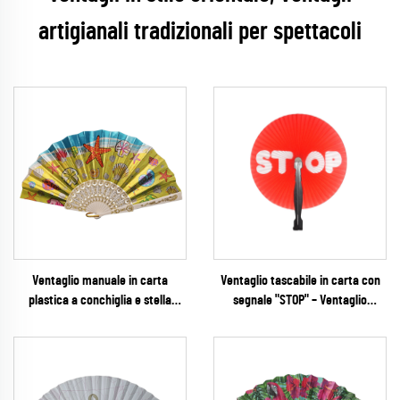
artigianali tradizionali per spettacoli
Ventaglio manuale in carta
Ventaglio tascabile in carta con
plastica a conchiglia e stella
segnale "STOP" – Ventaglio
marina in foglia metallica –
pieghevole promozionale ad alta
Elegante souvenir costiero con
visibilità per campagne sulla
costole bianche stampate in oro
sicurezza stradale, scuole e forze
dell'ordine