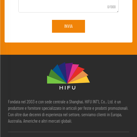
0/1000
INVIA
Fondata nel 2003 e con sede centrale a Shanghai, HIFU INT’L Co., Ltd. è un
produttore e fornitore specializzato in articoli per feste e prodotti promozionali.
Con oltre due decenni di esperienza nel settore, serviamo clienti in Europa,
Australia, Americhe e altri mercati globali.