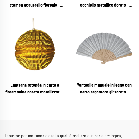
stampa acquerello floreale –
occhiello metallico dorato –
Romantica decorazione appesa
decorazione appesa lussuosa con
pastello per matrimoni primaverili
ritagli floreali per matrimoni, galà
e feste in giardino
ed eventi esclusivi
Lanterna rotonda in carta a
Ventaglio manuale in legno con
fisarmonica dorata metallizzata –
carta argentata glitterata –
decorazione appesa rigata
Ventaglio pieghevole scintillante e
premium per matrimoni,
glamour per matrimoni, feste di
Capodanno e eventi esclusivi
Capodanno e vendita al dettaglio
per eventi
Lanterne per matrimonio di alta qualità realizzate in carta ecologica,