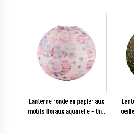
Lanterne ronde en papier aux
Lant
motifs floraux aquarelle – Une
oeill
décoration suspendue
Dé
romantique aux tons pastel,
lux