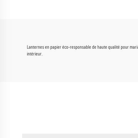
idéale pour les mariages de
flora
printemps et les fêtes de jardin
et év
Lanternes en papier éco-responsable de haute qualité pour mariage
intérieur.