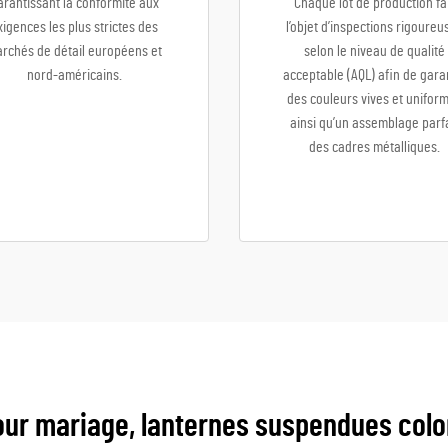
arantissant la conformité aux
Chaque lot de production fa
xigences les plus strictes des
l’objet d’inspections rigoureu
rchés de détail européens et
selon le niveau de qualité
nord-américains.
acceptable (AQL) afin de gara
des couleurs vives et unifor
ainsi qu’un assemblage parfa
des cadres métalliques.
ur mariage, lanternes suspendues color