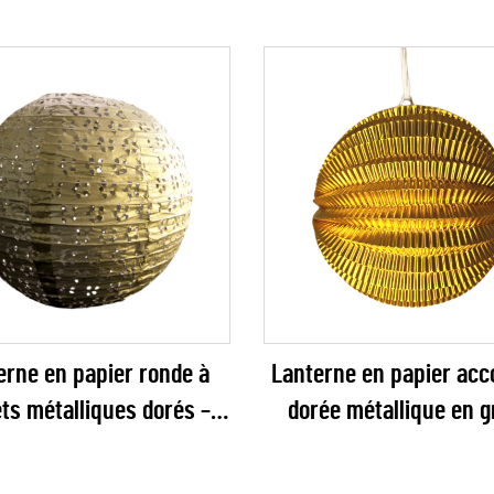
erne en papier ronde à
Lanterne en papier acc
ets métalliques dorés –
dorée métallique en g
coration suspendue
décoration suspendue 
ueuse avec découpes
haut de gamme pour ma