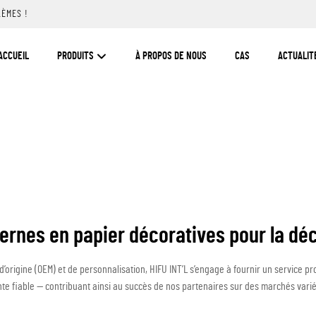
LÈMES !
ACCUEIL
PRODUITS
À PROPOS DE NOUS
CAS
ACTUALIT
ernes en papier décoratives pour la dé
rigine (OEM) et de personnalisation, HIFU INT’L s’engage à fournir un service pro
te fiable — contribuant ainsi au succès de nos partenaires sur des marchés varié