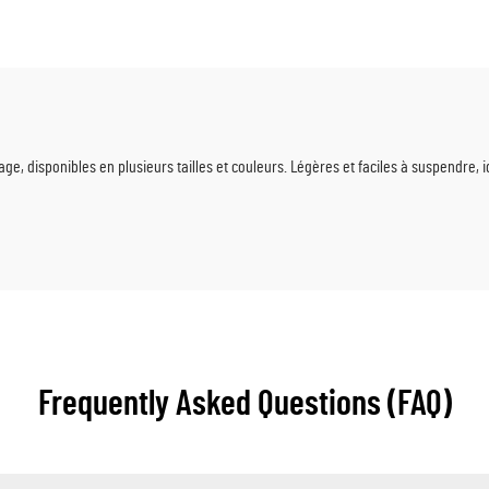
les pour mariages, galas
réveillon du Nouvel A
énements haut de gamme
événements prestig
, disponibles en plusieurs tailles et couleurs. Légères et faciles à suspendre, i
Frequently Asked Questions (FAQ)