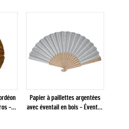
ordéon
Papier à paillettes argentées
ros –
avec éventail en bois – Éventail
ribbée
pliant étincelant et glamour
riages,
pour mariages, galas du Nouvel