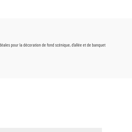
n et
An et vente au détail de fêtes
ieux
déales pour la décoration de fond scénique, d’allée et de banquet