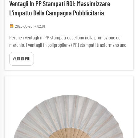
Ventagli In PP Stampati ROI: Massimizzare
L'impatto Della Campagna Pubblicitaria
2026-06-26 14:02:01
Perché i ventagli in PP stampati eccellono nella promozione del
marchio. I ventagli in polipropilene (PP) stampati trasformano uno
strumento di raffreddamento semplice in un cartellone mobile ad
VEDI DI PIÙ
alta visibilità. A differenza delle alternative in carta o legno, il
polipropilene (PP) resiste all'umidità e all'usura, garantendo che il
tuo logo rimanga...