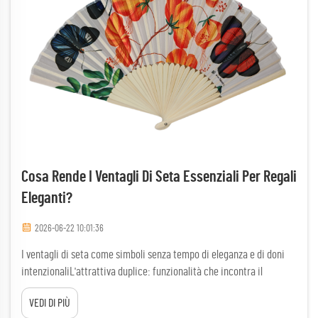
Cosa Rende I Ventagli Di Seta Essenziali Per Regali
Eleganti?
2026-06-22 10:01:36
I ventagli di seta come simboli senza tempo di eleganza e di doni
intenzionaliL'attrattiva duplice: funzionalità che incontra il
simbolismo culturaleUn ventaglio artigianale in seta è molto più di
VEDI DI PIÙ
un semplice accessorio per rinfrescarsi: è un gesto deliberato che