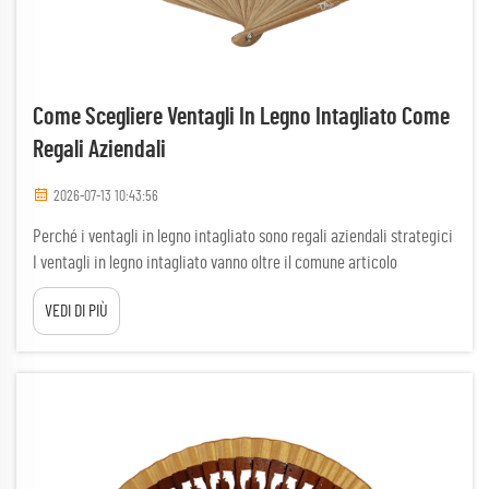
Come Scegliere Ventagli In Legno Intagliato Come
Regali Aziendali
2026-07-13 10:43:56
Perché i ventagli in legno intagliato sono regali aziendali strategici
I ventagli in legno intagliato vanno oltre il comune articolo
promozionale, posizionandosi come uno strumento sofisticato per
VEDI DI PIÙ
coltivare relazioni. A differenza di oggetti prodotti in serie, spesso
destinati a essere gettati via, un...