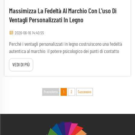
Massimizza La Fedeltà Al Marchio Con L'uso Di
Ventagli Personalizzati In Legno
2026-06-16 14:40:55
Perché i ventagli personalizzati in legno costruiscono una fedeltà
autentica al marchio: il potere psicologico dei punti di contatto
tangibili e sensoriali con il marchio. Gli oggetti fisici superano il
VEDI DI PIÙ
rumore digitale creando ancoraggi emotivi. Quando un cliente
riceve un ventaglio personalizzato in legno, egli...
Precedente
1
2
Successivo