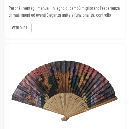
Perché i ventagli manuali in legno di bambù migliorano l'esperienza
di matrimoni ed eventiEleganza unita a funzionalità: controllo
climatico e appeal fotograficoI ventagli manuali in legno di bambù
VEDI DI PIÙ
uniscono un'eleganza senza tempo a un'utilità pratica, soprattutto
nei matrimoni all'aperto e nelle celebrazioni culturali...