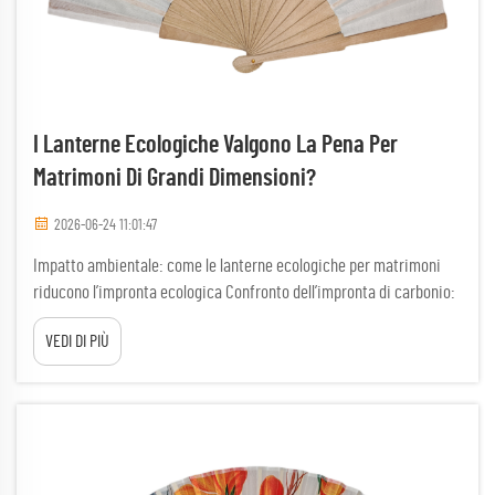
I Lanterne Ecologiche Valgono La Pena Per
Matrimoni Di Grandi Dimensioni?
2026-06-24 11:01:47
Impatto ambientale: come le lanterne ecologiche per matrimoni
riducono l’impronta ecologica Confronto dell’impronta di carbonio:
luci a stringa LED, lanterne a fiamma e lanterne ecologiche
VEDI DI PIÙ
ricaricate a energia solare per matrimoni Le luci a stringa LED
riducono il consumo energetico dell’80–90% ...