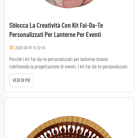
Sblocca La Creatività Con Kit Fai-Da-Te
Personalizzati Per Lanterne Per Eventi
2026-08-07 14:22:45
Perché i kit fai-da-te personalizzati per lanterne stanno
ridefinendo la progettazione di eventi. I kit fai-da-te personalizzati
per lanterne stanno trasformando la progettazione di eventi
VEDI DI PIÙ
unendo creatività pratica e illuminazione funzionale. A differenza
degli addobbi già pronti, questi kit invitano i partecipanti a
diventare co-creatori, trasformando...