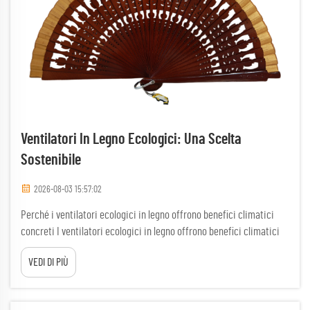
Ventilatori In Legno Ecologici: Una Scelta
Sostenibile
2026-08-03 15:57:02
Perché i ventilatori ecologici in legno offrono benefici climatici
concreti I ventilatori ecologici in legno offrono benefici climatici
tangibili che vanno ben oltre il funzionamento energeticamente
VEDI DI PIÙ
efficiente. Il legno stesso funge da serbatoio di carbonio a lungo
termine e il processo produttivo ...