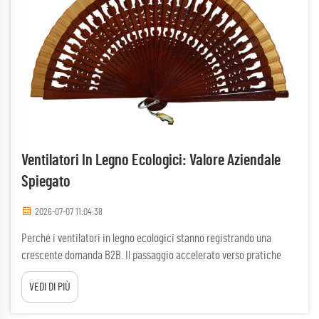
Ventilatori In Legno Ecologici: Valore Aziendale
Spiegato
2026-07-07 11:04:38
Perché i ventilatori in legno ecologici stanno registrando una
crescente domanda B2B. Il passaggio accelerato verso pratiche
aziendali sostenibili sta ridefinendo gli acquisti nel settore
VEDI DI PIÙ
commerciale, generando una domanda costante di ventilatori in
legno ecologici. A differenza dei tradizionali modelli in metallo o