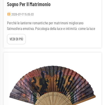
Sogno Per Il Matrimonio
2026-07-17 15:05:03
Perché le lanterne romantiche per matrimoni migliorano
l’atmosfera emotiva. Psicologia della luce e intimità: come la luce
calda delle lanterne (1800K–2200K) potenzia la risonanza emotiva e
VEDI DI PIÙ
la codifica della memoria. Le lanterne romantiche per matrimoni
emettono una luminosità simile a quella di una candela, compresa
tra 1800K e 2200K—th...