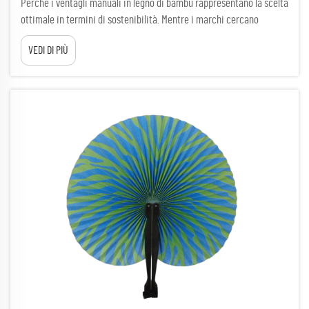
Perché i ventagli manuali in legno di bambù rappresentano la scelta
ottimale in termini di sostenibilità. Mentre i marchi cercano
articoli promozionali sostenibili, i ventagli manuali in legno di
VEDI DI PIÙ
bambù si distinguono per il loro eccezionale profilo ambientale:
dalla coltivazione quasi priva di sprechi fino alla completa
innocuità al termine del ciclo di vita...