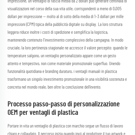
impressione, un ventaglio di fascia media da 2 dollari può generare centinaia di
visualizzazioni nel corso della sua vita utile, corrispondenti a meno di 0,005
dollari per impressione — molto al di sotto della media di 1–3 dollari per mille
impressioni (CPM) tipica della pubblicità digitale su display. La loro struttura
leggera riduce inoltre i costi di spedizione e semplifica la logistica,
mantenendo contenuto l’investimento complessivo della campagna. In modo
cruciale, la loro pertinenza stagionale ne accresce il valore percepito: quando le
temperature salgono, un ventaglio personalizzato appare come un gesto
attento e tempestivo, non come materiale promozionale superfluo. Unendo
funzionalità quotidiana e branding duraturo, i ventagli manuali in plastica
trasformano un singolo investimento promozionale in una visibilità sostenuta e
concreta nel mondo reale, ben oltre la conclusione dell’evento.
Processo passo-passo di personalizzazione
OEM per ventagli di plastica
Portare in vita un ventaglio di plastica con marchio segue un flusso di lavoro
chiaro e collaudato. Il percorso inizia quando invii al produttore il tuo artwork e