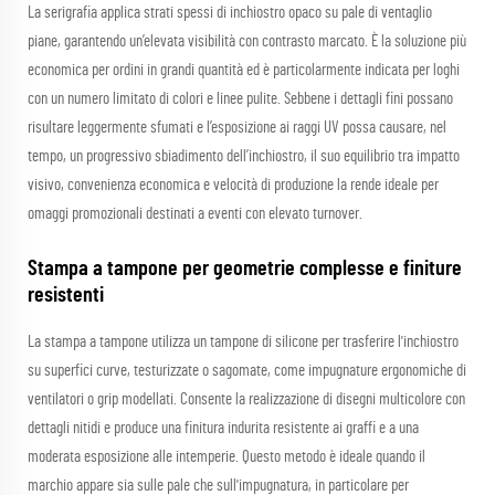
La serigrafia applica strati spessi di inchiostro opaco su pale di ventaglio
piane, garantendo un’elevata visibilità con contrasto marcato. È la soluzione più
economica per ordini in grandi quantità ed è particolarmente indicata per loghi
con un numero limitato di colori e linee pulite. Sebbene i dettagli fini possano
risultare leggermente sfumati e l’esposizione ai raggi UV possa causare, nel
tempo, un progressivo sbiadimento dell’inchiostro, il suo equilibrio tra impatto
visivo, convenienza economica e velocità di produzione la rende ideale per
omaggi promozionali destinati a eventi con elevato turnover.
Stampa a tampone per geometrie complesse e finiture
resistenti
La stampa a tampone utilizza un tampone di silicone per trasferire l'inchiostro
su superfici curve, testurizzate o sagomate, come impugnature ergonomiche di
ventilatori o grip modellati. Consente la realizzazione di disegni multicolore con
dettagli nitidi e produce una finitura indurita resistente ai graffi e a una
moderata esposizione alle intemperie. Questo metodo è ideale quando il
marchio appare sia sulle pale che sull'impugnatura, in particolare per