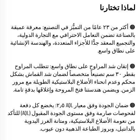
لماذا تختارنا
🟠 أكثر من ٢٣ عامًا من التميُّز في التصنيع: معرفة عميقة
بالصناعة تضمن التعامل الاحترافي مع التجارة الدولية،
والتجميع المعقد جدًّا للأجزاء المتعددة، والهندسة الإنشائية
على نطاق واسع.
🟠 إتقان شد المراوح على نطاق واسع: تتطلب المراوح
بقطر ٣٠ سم تصنيعاً متخصصاً لضمان شد القماش بشكل
محكم وعدم انحناء الأضلاع البلاستيكية الطويلة مع مرور
الزمن. ويضمن هندستنا فتحَ المروحة وإغلاقَها بدقةٍ تامة.
🟠 ضمان الجودة وفق معيار AQL ٢٫٥: يخضع كل دفعة
لفحوصات صارمة وفق مستوى الجودة المقبول (AQL) للتأكد
من نعومة الأضلاع البلاستيكية، ومتانة الغرز اليدوية
بالدانتيل، وبروز الطباعة الذهبية دون عيوب.