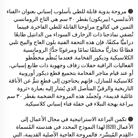
🟠 مروحة يدوية قابلة للطي بأسلوب إسباني بعنوان «الفناء
الأندلسي» (بيريكون) بقطر ٣٠ سم هي التاج الرومانسي
الثمين في كتالوج مراوحنا القابلة للطي الفاخرة. فبينما
تُضفي نماذجنا ذات الزخارف السوداء من الدانتيل طابعًا
دراميًّا مكثفًا، فإن هذه التحفة الفنية بلون العاج والبيج تلبي
قطاعًا تجاريًّا مختلفًا تمامًا ومرغوبًا جدًّا: الرومانسية
الكلاسيكية وديكور الفخامة. فعندما يُنظِّم مخطِّطو
الفعاليات الراقية حفلات زفاف وجهوية ذات طابع إسباني،
أو عند قيام متاجر الفخامة بتجميع قطع ديكور أوروبية
كلاسيكية للمنازل، فإنهم يحتاجون إلى قطعٍ تنمُّ عن الأناقة
التاريخية والرقيِّ المتأصل الذي يُشار إليه بعبارة «ثروة
عائلية قديمة». وتُجسِّد هذه المروحة الضخمة بقطر ٣٠ سم
ببراعة بهجة النبلاء في حفلة فناء إسباني كلاسيكية.
🟠 تكمن البراعة الاستراتيجية في مجال الأعمال إلى
الأعمال (B2B) لهذا النموذج المحدد في هندسته المُسماة
«القِدم المُيسَّر». فالمروحة العاجية الأصلية القديمة، التي