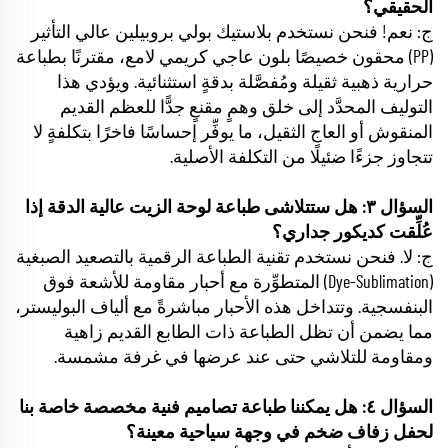
الحقيقي؟
ج: نعم! فنحن نستخدم بلاستيك بولي بروبيلين عالي التأثير
(PP) محقون خصيصًا بلون عاجي كريمي لامع، مقترنًا بطباعة
حرارية ذهبية ثقيلة ومُفصَّلة بدقةٍ استثنائية. ويؤدي هذا
التوليف المحدَّد إلى خلق وهمٍ مقنعٍ جدًّا للعظم القديم
المنقوش أو العاج الثقيل، ما يوفِّر إحساسًا فاخرًا بتكلفةٍ لا
تتجاوز جزءًا ضئيلًا من التكلفة الأصلية.
السؤال ٣: هل ستتلاشى طباعة لوحة الزيت عالية الدقة إذا
عُلِّقت كديكور جداري؟
ج: لا. فنحن نستخدم تقنية الطباعة الرقمية بالتصعيد الصبغية
(Dye-Sublimation) المتطوِّرة مع أحبار مقاومة للأشعة فوق
البنفسجية. وتتداخل هذه الأحبار مباشرةً مع ألياف البوليستر،
مما يضمن أن تظل الطباعة ذات الطابع القديم زاهية
ومقاومة للتلاشي حتى عند عرضها في غرفة مشمسة.
السؤال ٤: هل يمكننا طباعة تصاميم فنية مخصصة خاصة بنا
لحفل زفاف ضخم في وجهة سياحية معينة؟