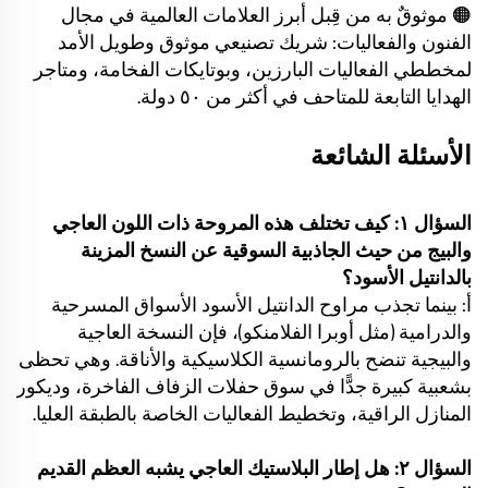
🟠 موثوقٌ به من قِبل أبرز العلامات العالمية في مجال
الفنون والفعاليات: شريك تصنيعي موثوق وطويل الأمد
لمخططي الفعاليات البارزين، وبوتايكات الفخامة، ومتاجر
الهدايا التابعة للمتاحف في أكثر من ٥٠ دولة.
الأسئلة الشائعة
السؤال ١: كيف تختلف هذه المروحة ذات اللون العاجي
والبيج من حيث الجاذبية السوقية عن النسخ المزينة
بالدانتيل الأسود؟
أ: بينما تجذب مراوح الدانتيل الأسود الأسواق المسرحية
والدرامية (مثل أوبرا الفلامنكو)، فإن النسخة العاجية
والبيجية تنضح بالرومانسية الكلاسيكية والأناقة. وهي تحظى
بشعبية كبيرة جدًّا في سوق حفلات الزفاف الفاخرة، وديكور
المنازل الراقية، وتخطيط الفعاليات الخاصة بالطبقة العليا.
السؤال ٢: هل إطار البلاستيك العاجي يشبه العظم القديم