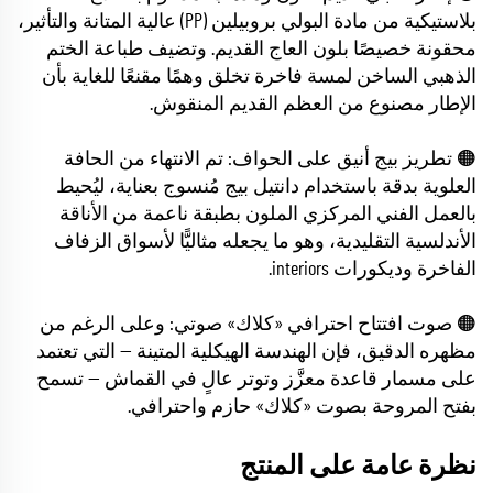
بلاستيكية من مادة البولي بروبيلين (PP) عالية المتانة والتأثير،
محقونة خصيصًا بلون العاج القديم. وتضيف طباعة الختم
الذهبي الساخن لمسة فاخرة تخلق وهمًا مقنعًا للغاية بأن
الإطار مصنوع من العظم القديم المنقوش.
🟠 تطريز بيج أنيق على الحواف: تم الانتهاء من الحافة
العلوية بدقة باستخدام دانتيل بيج مُنسوج بعناية، ليُحيط
بالعمل الفني المركزي الملون بطبقة ناعمة من الأناقة
الأندلسية التقليدية، وهو ما يجعله مثاليًّا لأسواق الزفاف
الفاخرة وديكورات interiors.
🟠 صوت افتتاح احترافي «كلاك» صوتي: وعلى الرغم من
مظهره الدقيق، فإن الهندسة الهيكلية المتينة — التي تعتمد
على مسمار قاعدة معزَّز وتوتر عالٍ في القماش — تسمح
بفتح المروحة بصوت «كلاك» حازم واحترافي.
نظرة عامة على المنتج