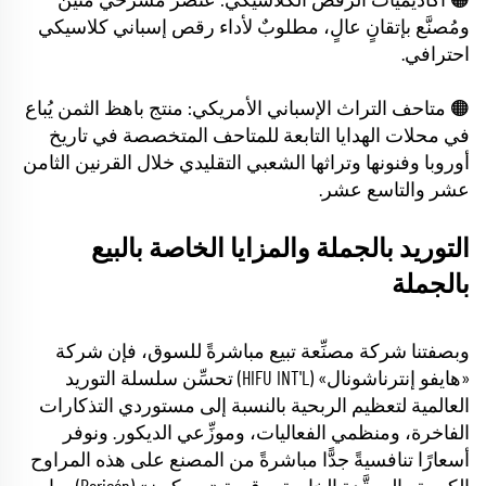
🟠 أكاديميات الرقص الكلاسيكي: عنصر مسرحي متين
ومُصنَّع بإتقانٍ عالٍ، مطلوبٌ لأداء رقص إسباني كلاسيكي
احترافي.
🟠 متاحف التراث الإسباني الأمريكي: منتج باهظ الثمن يُباع
في محلات الهدايا التابعة للمتاحف المتخصصة في تاريخ
أوروبا وفنونها وتراثها الشعبي التقليدي خلال القرنين الثامن
عشر والتاسع عشر.
التوريد بالجملة والمزايا الخاصة بالبيع
بالجملة
وبصفتنا شركة مصنِّعة تبيع مباشرةً للسوق، فإن شركة
«هايفو إنترناشونال» (HIFU INT'L) تحسِّن سلسلة التوريد
العالمية لتعظيم الربحية بالنسبة إلى مستوردي التذكارات
الفاخرة، ومنظمي الفعاليات، وموزِّعي الديكور. ونوفر
أسعارًا تنافسيةً جدًّا مباشرةً من المصنع على هذه المراوح