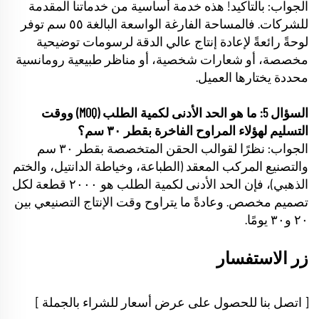
الجواب: بالتأكيد! هذه خدمة أساسية من خدماتنا المقدمة
للشركات. فالمساحة الفارغة الواسعة البالغة ٥٥ سم توفر
لوحةً رائعةً لإعادة إنتاج عالي الدقة لرسومات توضيحية
مخصصة، أو شعارات شخصية، أو مناظر طبيعية رومانسية
محددة يختارها العميل.
السؤال 5: ما هو الحد الأدنى لكمية الطلب (MOQ) ووقت
التسليم لهؤلاء المراوح الفاخرة بقطر ٣٠ سم؟
الجواب: نظرًا لقوالب الحقن المتخصصة بقطر ٣٠ سم
والتصنيع المركب المعقد (الطباعة، وخياطة الدانتيل، والختم
الذهبي)، فإن الحد الأدنى لكمية الطلب هو ٢٠٠٠ قطعة لكل
تصميم مخصص. وعادةً ما يتراوح وقت الإنتاج التصنيعي بين
٢٠ و٣٠ يومًا.
زر الاستفسار
[ اتصل بنا للحصول على عرض أسعار للشراء بالجملة ]