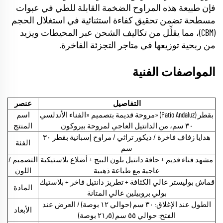
فإن طبيعة هذه المراوح الضخمة القابلة للطي في عبوات
مسطحة تضمن تحقيق كفاءة استثنائية في استغلال الحجم
(CBM)، مما يقلِّل من تكاليف الشحن عبر المحيطات ويزيد
من ربحية توزيعها في متاجر التجزئة الفاخرة.
المواصفات الفنية
التفاصيل
عنصر
مروحة قديمة بتصميم «الفناء الأندلسي» (Patio Andaluz) بقطر
اسم
٣٠ سم، من الدانتيل العاجي لمروحة بيروكون
المنتج
هدايا زفاف فاخرة / ديكور تراثي / مراوح إسبانية بقطر ٣٠
الفئة
سم
مشهد فناء قديم + حافة دانتيل بلون البيج + أضلاع بلاستيكية
التصميم /
عاجية مع طباعة ذهبية
اللون
قماش بوليستر عالي الكثافة + تطريز دانتيل فاخر + بلاستيك
المادة
بولي بروبيلين عالي المتانة
الطول عند الإغلاق: ٣٠ سم (حوالي ١٢ بوصة) / العرض عند
الأبعاد
الفتح: حوالي ٥٥ سم (٢١٫٥ بوصة)