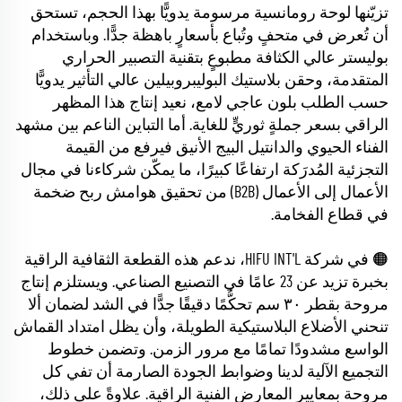
تزيّنها لوحة رومانسية مرسومة يدويًّا بهذا الحجم، تستحق
أن تُعرض في متحفٍ وتُباع بأسعارٍ باهظة جدًّا. وباستخدام
بوليستر عالي الكثافة مطبوعٍ بتقنية التصبير الحراري
المتقدمة، وحقن بلاستيك البوليبروبيلين عالي التأثير يدويًّا
حسب الطلب بلون عاجي لامع، نعيد إنتاج هذا المظهر
الراقي بسعر جملةٍ ثوريٍّ للغاية. أما التباين الناعم بين مشهد
الفناء الحيوي والدانتيل البيج الأنيق فيرفع من القيمة
التجزئية المُدرَكة ارتفاعًا كبيرًا، ما يمكّن شركاءنا في مجال
الأعمال إلى الأعمال (B2B) من تحقيق هوامش ربح ضخمة
في قطاع الفخامة.
🟠 في شركة HIFU INT'L، ندعم هذه القطعة الثقافية الراقية
بخبرة تزيد عن 23 عامًا في التصنيع الصناعي. ويستلزم إنتاج
مروحة بقطر ٣٠ سم تحكُّمًا دقيقًا جدًّا في الشد لضمان ألا
تنحني الأضلاع البلاستيكية الطويلة، وأن يظل امتداد القماش
الواسع مشدودًا تمامًا مع مرور الزمن. وتضمن خطوط
التجميع الآلية لدينا وضوابط الجودة الصارمة أن تفي كل
مروحة بمعايير المعارض الفنية الراقية. علاوةً على ذلك،