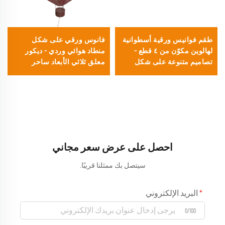
طقم فوانيس ورقية أسطوانية
فانوس ورقي على شكل
لهالوين مكوّن من ٤ قطع –
منطاد هوائي وردي – ديكور
تصاميم متنوعة على شكل
معلق ثلاثي الأبعاد ساحر
يقطينة وشبح وخفافيش،
لحفلات استقبال المولود
مناسب لديكور المهرجانات
وغرف رعاية الأطفال وحفلات
والحفلات
أعياد الميلاد للأطفال
احصل على عرض سعر مجاني
سيتصل بك ممثلنا قريبًا.
البريد الإلكتروني
0/100