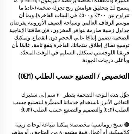
الكبيرة والمعقَّدة الخاصة برقصة «بيريكون» (Pericón)، ما
يسمح لك بتحقيق هوامش ربح تجزئة ضخمة (عادةً ما
تتراوح بين ٣٠٠٪ و٥٠٠٪ في البيئات الفاخرة). وبما أن
موسم الزفاف العالمي وسياحة الصيف الأوروبية يفرضان
جداول زمنية صارمة لتوافر المخزون، فإن طاقتنا الإنتاجية
الضخمة تضمن إنتاجًا عالي الحجمٍ دون انقطاع. ويمكنك
توسيع نطاق إطلاق منتجاتك الفاخرة بثقةٍ تامة، عالمًا بأن
فريقنا اللوجستي سيكفل التسليم في الوقت المحدَّد
وبأعلى درجات الجودة.
التخصيص / التصنيع حسب الطلب (OEM)
حوِّل هذه اللوحة الضخمة بقطر ٣٠ سم إلى سفيرك
الثقافي الأبرز باستخدام خدماتنا المتميِّزة للتصنيع حسب
الطلب (OEM) والتصميم والتصنيع حسب الطلب (ODM):
🟠 نسخ رومانسية مخصصة: يمكننا طباعة لوحات زيتية
كلاسيكية، أو أعمال فنية مشهورة من المتاحف، أو مناظر