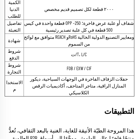
الكمية
٢٠٠٠ قطعة لكل تصميم قديم مخصص
الدنيا
للطلب
قطعة واحدة في كيس OPP شفاف أو علبة عرض فاخرة؛ 250–
تفاصيل
500 قطعة في كل علبة تصدير رئيسية
التعبئة
متوافق مع لوائح REACH وRoHS ومعايير التصنيع الدولية الخالية
شهادة
من السموم
شروط
ت/T، L/C
الدفع
شروط
FOB / EXW / CIF
التجارة
حفلات الزفاف الفاخرة في الوجهات السياحية، ديكور
الاستخدا
المنازل الراقية، متاجر المتاحف، أكاديميات الرقص
م
الكلاسيكي
التطبيقات
هذا المروحة الطيّة الأنيقة للغاية، الغنية بالبعد الثقافي، تُعدُّ
منتجًا فاخرًا عالي الهامش موجَّهًا إلى أسواق B2B العالمية