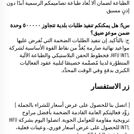
الطباعة لضمان ألا تُعاد طباعة تصاميمكم الرسمية أبدًا دون
إذنٍ مسبق.
س5: هل يمكنكم تنفيذ طلبات بلدية تتجاوز ٥٠٠٠٠٠ وحدة
ضمن موعدٍ ضيق؟
ج: بالتأكيد. إن تنفيذ الطلبات الضخمة التي تُفرض عليها
مواعيد نهائية صارمة يُعَدُّ من نقاط القوة الأساسية لشركة
HIFU INT'L. فخطوط الحقن البلاستيكي والطباعة الآلية
المتطوّرة لدينا مُصمَّمة خصيصًا لتلبية عقود الفعاليات
الكبرى بدقةٍ وفي الوقت المحدَّد.
زر الاستفسار
[ اتصل بنا للحصول على عرض أسعار للشراء بالجملة ]
زوِّد فعاليتكم العامة القادمة الضخمة بأفضل مراوح
ترويجية مقاومة للعوامل الجوية. اتصلوا اليوم بشركة HIFU
INT'L للحصول على عرض أسعار فوري، وعينات فعلية،