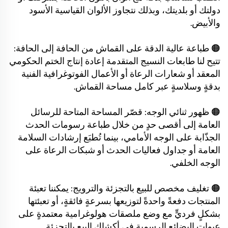
دولتك أو بلديتك، وبذلك نتجاوز الألوان القياسية الأسود
والأبيض.
🟠 طباعة عالية الدقة على القماش من الحافة إلى الحافة:
تتيح لنا طابعات النسيج المتقدمة إعادة إنتاج الختم الحكومي
المعقد أو شعارات الرعاة أو الأعمال الفوتوغرافية الفنية
بدقةٍ وسلاسةٍ عبر كامل مساحة القماش.
🟠 ظهور ثنائي الوجه: قصّر المساحة المتاحة للرسائل
العامة إلى أقصى حدٍ من خلال طباعة رسومات الحدث
الجذّابة على الوجه الأمامي، بينما تُطبَع إرشادات السلامة
العامة أو جداول فعاليات الحدث أو شبكات الرعاة على
الوجه الخلفي.
🟠 تغليف مخصص للبيع بالتجزئة والترويج: يمكننا تعبئة
المنتجات دفعةً واحدةً لتوزيعها بسرعةٍ فائقةٍ، أو تعبئتها
بشكلٍ فرديٍّ مع وضع ملصقات هولوغرامية معتمدةٍ على
عبوات البضائع الرسمية في أكشاك البيع بالتجزئة.