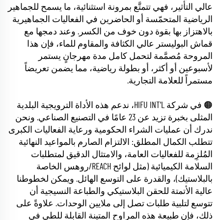
عالي التأثير، فهي تتمتَّع بمرونة استثنائية، ما يسمح للجماهير
الرياضية المتحمّسة أو الحاضرين في الفعاليات الجماهيرية
بالاهتزاز بها بقوة دون خوف من الكسر. وعند دمجها مع
قماش البوليستر عالي الكثافة والمقاوم للماء، فإن هذا
المروحة مُصمَّمة لتحمل كامل مدة مهرجانٍ يستمر
لأسبوعين أو أكثر، أو بطولة رياضية، مما يضمن تعريضاً
مستمراً للعلامة التجارية.
🟠 في شركة HIFU INT'L، ندعم هذه الأداة الترويجية البلدية
المثلى بخبرة تزيد عن 23 عامًا في التصنيع الصناعي. ونحن
ندرك أن عمليات الشراء الحكومية ورعاية الفعاليات الكبرى
تتطلب الكمال المطلق: الالتزام الصارم بالمواعيد النهائية
المُلزِمة للفعاليات العامة، والامتثال الدقيق لمتطلبات
السلامة الكيميائية (مثل لوائح REACH/روهس الخاصة
بالبلاستيك)، والقدرة على التوسع الهائل. ويمكن لخطوطنا
عالية الأتمتة للحقن البلاستيكي والطباعة النسيجية أن
تتوسع لتلبية طلبات تصل إلى ملايين الوحدات. علاوةً على
ذلك، فإن طبيعة هذه المراوح المتينة القابلة للطي في