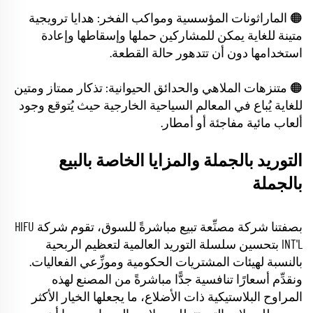
🟠 الماراثونات المؤسسية ومواكب الفخر: هدايا ترويجية
متينة للغاية يمكن للمشاركين حملها وإسقاطها وإعادة
استخدامها دون أن تتدهور حالة القطعة.
🟠 متنزهات الملاهي والحدائق الحيوانية: تذكار ممتاز ومتين
للغاية يُباع في المعالم السياحية الخارجية حيث يُتوقع وجود
ألعاب مائية مفاجئة أو أمطار.
التوريد بالجملة والمزايا الخاصة بالبيع
بالجملة
بصفتنا شركة مصنِّعة تبيع مباشرةً للسوق، تقوم شركة HIFU
INT'L بتحسين سلسلة التوريد العالمية لتعظيم الربحية
بالنسبة لهيئات المشتريات الحكومية وموزِّعي الفعاليات.
ونقدِّم أسعارًا تنافسية جدًّا مباشرةً من المصنع لهذه
المراوح البلاستيكية ذات الأضلاع، ما يجعلها الخيار الأكثر