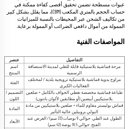
عبوات مسطحة تضمن تحقيق أقصى كفاءة ممكنة في
حساب الحجم بالمتري المكعب (CBM)، مما يقلل بشكل كبير
من تكاليف الشحن عبر المحيطات بالنسبة للميزانيات
الممولة من أموال دافعي الضرائب أو الممولة برعاية.
المواصفات الفنية
التفاصيل
عنصر
مرحة قماشية بلاستيكية قابلة للطي لمدينة الاستضافة
اسم
الرسمية
المنتج
مراوح يدوية قماشية بلاستيكية ترويجية بلدية / لمختلف
الفئة
الفعاليات الكبرى
طباعة قماشية مخصصة تغطي الحواف بالكامل + ضلعين
التصميم /
بلاستيكيين أبيضين (أو مطابقين لألوان بانتون)
اللون
قماش بوليستر مقاوم للماء + ضلعين بلاستيكيين من مادة
المادة
البولي بروبيلين عالية التأثير
الطول عند الطي: حوالي 9 بوصات (23 سم) / العرض عند
الأبعاد
الفتح: حوالي 16.5 بوصة (42 سم)