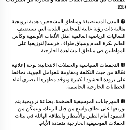
للمبيعات في مختلف البيئات العامة والتجارية بين الشركات
(B2B):
🟠 المدن المستضيفة ومناطق المشجعين: هدية ترويجية
مثالية ذات رؤية عالية للمجالس البلدية التي تستضيف
الفعاليات الرياضية العالمية (مثل الألعاب الأولمبية وكأس
العالم لكرة القدم وسباق طواف فرنسا) لتوزيعها على
المواطنين في مناطق المشاهدة الخارجية.
🟠 التجمعات السياسية والحملات الانتخابية: لوحة إعلانية
فعّالة من حيث التكلفة ومقاومة للعوامل الجوية، تحافظ
على برودة الحشود الكبيرة وتوحّد مظهرها البصري أثناء
الخطابات الخارجية الحاسمة.
🟠 المهرجانات الموسيقية الضخمة: بضاعة ترويجية يتم
توزيعها على نطاق واسع من قِبل الرعاة، وتتمكّن من
الصمود أمام الطين والأمطار والطاقة الهائلة في بيئات
الحفلات الموسيقية الخارجية متعددة الأيام.