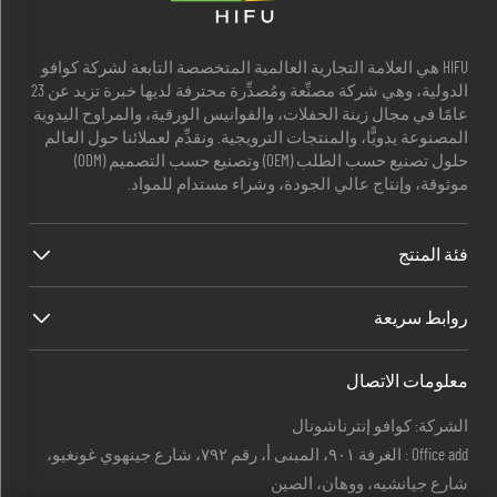
HIFU هي العلامة التجارية العالمية المتخصصة التابعة لشركة كوافو
الدولية، وهي شركة مصنِّعة ومُصدِّرة محترفة لديها خبرة تزيد عن 23
عامًا في مجال زينة الحفلات، والفوانيس الورقية، والمراوح اليدوية
المصنوعة يدويًّا، والمنتجات الترويجية. ونقدِّم لعملائنا حول العالم
حلول تصنيع حسب الطلب (OEM) وتصنيع حسب التصميم (ODM)
موثوقة، وإنتاج عالي الجودة، وشراء مستدام للمواد.
فئة المنتج
روابط سريعة
معلومات الاتصال
الشركة: كوافو إنترناشونال
Office add : الغرفة ٩٠١، المبنى أ، رقم ٧٩٢، شارع جينهوي غونغيو،
شارع جيانشيه، ووهان، الصين