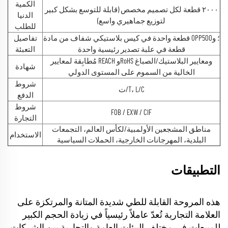
الكمية
٢٠٠٠ قطعة لكل تصميم مخصص (قابلة للتوسع بشكل كبير
الدنيا
لتوزيع جماهيري واسع)
للطلب
قطعة واحدة في كيس بلاستيكي شفاف من مادة OPP؛ و500
تفاصيل
قطعة في علبة تصدير رئيسية واحدة
التعبئة
مُطابِقة لمعايير REACH وRoHS ومعايير البلاستيك/الصباغ
شهادة
الخالية من السموم على المستوى الدولي
شروط
ت/T، L/C
الدفع
شروط
FOB / EXW / CIF
التجارة
مناطق المشجعين الأولمبية/لكأس العالم، التجمعات
الاستخدام
البلدية، المهرجانات الخارجية، الحملات السياسية
التطبيقات
هذه المروحة القابلة للطي شديدة المتانة والمرتكزة على
العلامة التجارية تُعدّ عاملاً رئيسياً في زيادة الحجم الكبير