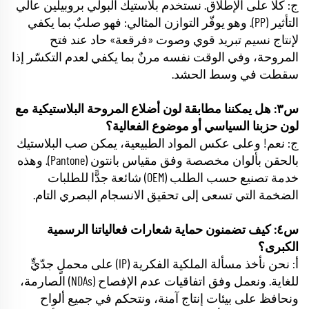
ج: كلا على الإطلاق. نستخدم بلاستيك البولي بروبيلين عالي
التأثير (PP). وهو يوفّر التوازن المثالي: فهو صلبٌ بما يكفي
لإنتاج نسيم تبريد قوي وصوت «فرقعة» حاد عند فتح
المروحة، وفي الوقت نفسه مرنٌ بما يكفي لعدم التكسّر إذا
سقطت في وسط الحشد.
س٣: هل يمكننا مطابقة لون أضلاع المروحة البلاستيكية مع
لون حزبنا السياسي أو موضوع الفعالية؟
ج: نعم! وعلى عكس المواد الطبيعية، يمكن صب البلاستيك
بالحقن بألوان مخصصة وفق مقياس بانتون (Pantone). وهذه
خدمة تصنيع حسب الطلب (OEM) شائعة جدًّا للطلبات
الضخمة التي تسعى إلى تحقيق الانسجام البصري التام.
س٤: كيف تضمنون حماية شعارات فعالياتنا الرسمية
الكبرى؟
أ: نحن نأخذ مسألة الملكية الفكرية (IP) على محملٍ جدّيٍّ
للغاية. ونعمل وفق اتفاقيات عدم الإفصاح (NDAs) الصارمة،
ونحافظ على بيئات إنتاج آمنة، ونتحكم في جميع ألواح