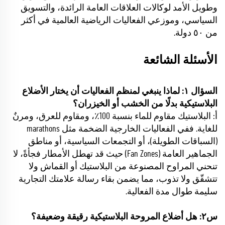
وطويل الأمد لوكالات العلاقات العامة الرائدة، والتسويق
السياسي، وموزعي الفعاليات الرياضية العالمية في أكثر
من ٥٠ دولة.
الأسئلة الشائعة
السؤال ١: لماذا ينبغي لمنظم الفعاليات أن يختار الأضلاع
البلاستيكية بدلًا من الخشب أو الخيزران؟
أ: البلاستيك مقاوم للماء بنسبة 100٪، ومقاوم للعرق، ومرنٌ
للغاية. ففي الفعاليات الخارجية الضخمة مثل marathons
(السباقات الطويلة)، أو التجمعات السياسية، أو مناطق
الجماهير العامة (Fan Zones) حيث قد تهطل الأمطار فجأةً، لا
تنحني المراوح المصنوعة من البلاستيك أو القماش ولا
تتشقّق ولا تذوب، مما يضمن بقاء رسالة علامتك التجارية
سليمة طوال مدة الفعالية.
س٢: هل أضلاع المروحة البلاستيكية رقيقة وضعيفة؟