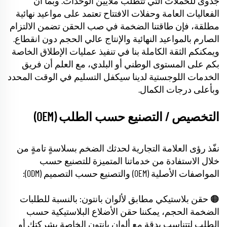
جدوى للحملات التي تتطلب ملايين الوحدات. وبما أن
الفعاليات العامة وحفلات الافتتاح تعتمد على مواعيد نهائية
مطلقة، فإن طاقتنا الضخمة في صب الحقن تضمن الالتزام
الصارم بالمواعيد النهائية والإنتاج عالي الحجم دون انقطاع.
ويمكنكم الثقة الكاملة بنا في تنفيذ عمليات الإطلاق الخاصة
بكم على المستوى الوطني أو البلدي، مع العلم أن فريق
الخدمات اللوجستية لدينا سيكفل التسليم في الوقت المحدد
وبأعلى درجات الكمال.
التخصيص / التصنيع حسب الطلب (OEM)
نفّذ رؤى العلامة التجارية لحدثك الضخم بسلاسةٍ تامةٍ من
خلال الاستفادة من خدماتنا المتميزة للتصنيع حسب
المواصفات الأصلية (OEM) والتصنيع حسب التصميم (ODM):
🟠 حقن بلاستيكي مطابق لألوان بانتون: بالنسبة للطلبات
الضخمة الحجم، يمكننا حقن الأضلاع البلاستيكية حسب
الطلب لتتناسب بدقة مع ألوان بانتون الخاصة بشركتك أو