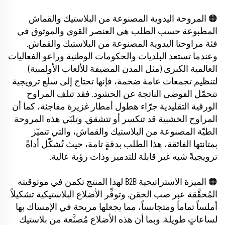
🟠 المروحة اليدوية المصنوعة من البلاستيك والقماش
المطبوعة حسب الطلب هي العنصر القوي والموثوق في
فئة مراوحنا اليدوية المصنوعة من البلاستيك والقماش.
وعندما تستعد البلديات والحكومات الوطنية وراعو الفعاليات
العالمية الكبرى (مثل المدن المضيفة للألعاب الأولمبية)
لتنظيم تجمعات عامة ضخمة، فإنها تحتاج إلى سلع ترويجية
تتحمّل الفوضى الناتجة عن الحشود. فقد تتلف المراوح
الورقية التقليدية جرّاء هطول أمطار غزيرة مفاجئة، كما أن
المراوح الخشبية قد تنكسر أو تتشقق. وتلبّي هذه المروحة
الطيّة المصنوعة من البلاستيك والقماش، والتي تتميّز
بمتانتها الفائقة، هذا الطلب بدقةٍ تامة، حيث تُشكّل أداةً
ترويجيةً شبه غير قابلة للتدمير وذات رؤية عالية.
🟠 الميزة الاستراتيجية B2B لهذا المنتج تكمن في موثوقيته
المُحقَّقة عبر صب الحقن. وتوفِّر الأضلاع البلاستيكية تشكيلاً
أملساً تماماً ومتجانساً، مما يجعلها مريحة في الإمساك بها
لساعاتٍ طويلة. وبما أن هذه الأضلاع مُصنَّعة من بلاستيك