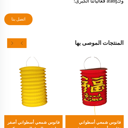
وكatalog فعالياتنا الكبرى!
اتصل بنا
المنتجات الموصى بها
فانوس شمعي أسطواني
فانوس شمعي أسطواني أصفر