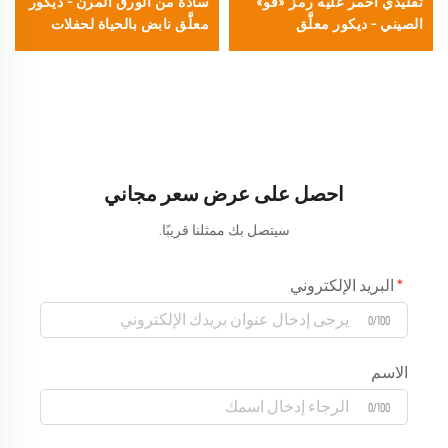
تقليدي أحمر عليه رمز «فو»
سادة من الورق المرن – ديكور
الصيني – ديكور معلَّق
معلَّق نابض بالحياة لحفلات
كلاسيكي مرن لاحتفالات عيد
الصيف والمهرجانات الثقافية
الربيع الصيني والمهرجانات
والعروض التجارية
الآسيوية
احصل على عرض سعر مجاني
سيتصل بك ممثلنا قريبًا.
البريد الإلكتروني
0/100
الاسم
0/100