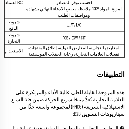
حسب توفر المصادر)
اعتماد FSC
ملاحظة: يخضع الادعاء النهائي بشهادة FSC® لمزيج المواد
ومواصفات الطلب
شروط
ت/T، L/C
الدفع
شروط
FOB / EXW / CIF
التجارة
المعارض التجارية، المعارض الدولية، إطلاق المنتجات،
الاستخدام
تفعيلات العلامات التجارية، رعاية الحفلات الموسيقية
التطبيقات
هذه المروحة القابلة للطي عالية الأداء والمرتكزة على
العلامة التجارية تُعدُّ منتجًا سريع الحركة ضمن فئة السلع
الاستهلاكية السريعة (FMCG) لمجموعة واسعة جدًّا من
سيناريوهات التسويق B2B:
🟠 المعارض التجارية والمعارض الدولية: هدية عملية مثلى