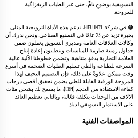
التسويقية بوضوحٍ تامٍّ، حتى عبر الطيات الزيغزاگية
للمروحة.
🟠 في شركة HIFU INT'L، ندعم هذه الأداة الترويجية المثلى
بخبرة تزيد عن 23 عامًا في التصنيع الصناعي. ونحن ندرك أن
وكالات العلاقات العامة ومديري التسويق يعملون ضمن
جداول زمنية صارمة للمناسبات ويتطلبون إعادة إنتاج
العلامة التجارية بدقةٍ متناهية. وتضمن خطوطنا الآلية عالية
السرعة للطباعة والطي تسليم الطلبات الضخمة في أسرع
وقت ممكن. علاوةً على ذلك، فإن التصميم النحيف لهذا
المروحة الورقية القابلة للطي يضمن تحقيق أقصى درجات
كفاءة الاستفادة من الحجم (CBM)، ما يسمح لك بشحن مئات
الآلاف من الوحدات بتكلفة فعّالة، وبالتالي تعظيم العائد
على الاستثمار التسويقي لديك.
المواصفات الفنية