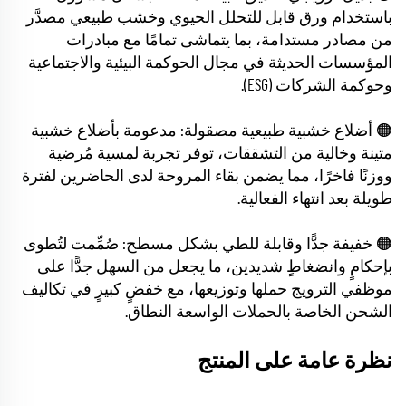
باستخدام ورق قابل للتحلل الحيوي وخشب طبيعي مصدَّر
من مصادر مستدامة، بما يتماشى تمامًا مع مبادرات
المؤسسات الحديثة في مجال الحوكمة البيئية والاجتماعية
وحوكمة الشركات (ESG).
🟠 أضلاع خشبية طبيعية مصقولة: مدعومة بأضلاع خشبية
متينة وخالية من التشققات، توفر تجربة لمسية مُرضية
ووزنًا فاخرًا، مما يضمن بقاء المروحة لدى الحاضرين لفترة
طويلة بعد انتهاء الفعالية.
🟠 خفيفة جدًّا وقابلة للطي بشكل مسطح: صُمِّمت لتُطوى
بإحكامٍ وانضغاطٍ شديدين، ما يجعل من السهل جدًّا على
موظفي الترويج حملها وتوزيعها، مع خفضٍ كبيرٍ في تكاليف
الشحن الخاصة بالحملات الواسعة النطاق.
نظرة عامة على المنتج