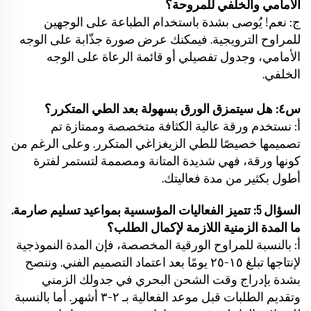
الأمامي والخلفي للمروحة؟
ج: نعم! يُوصى بشدة باستخدام الطباعة على الوجهين
للمراوح الترويجية. فيمكنك عرض صورة جذّابة على الوجه
الأمامي، وجدول تفصيلي أو قائمة الرعاة على الوجه
الخلفي.
س٤: هل سيتمزق الورق بسهولة بعد الطي المتكرر؟
أ: نستخدم ورقة عالية الكثافة متخصصة وممتازة تم
تصميمها خصيصًا للطي الزيغزاغي المتكرر. وعلى الرغم من
كونها ورقة، فهي شديدة المتانة ومصممة لتستمر لفترة
أطول بكثير من مدة فعاليتك.
السؤال 5: تتميز الفعاليات المؤسسية بمواعيد تسليم صارمة.
ما المدة الزمنية اللازمة لإكمال الطلب؟
أ: بالنسبة للمراوح الورقية المخصصة، فإن المدة النموذجية
لإنتاجها تبلغ ١٥–٢٥ يومًا بعد اعتماد التصميم الفني. وننصح
بشدة بإدراج وقت الشحن البحري في جدولك الزمني
وتقديم الطلبات قبل موعد الفعالية بـ ٢–٣ أشهر. أما بالنسبة