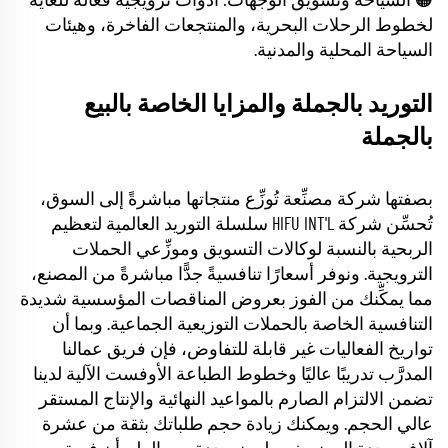
🟠 السياحة وتسويق الوجهات: أدوات ترويجية فعّالة للغاية
لخطوط الرحلات البحرية، والمنتجعات الفاخرة، وهيئات
السياحة المحلية والمدنية.
التوريد بالجملة والمزايا الخاصة بالبيع
بالجملة
بصفتها شركة مصنِّعة تُوزِّع منتجاتها مباشرةً إلى السوق،
تُحسِّن شركة HIFU INT'L سلسلة التوريد العالمية لتعظيم
الربحية بالنسبة لوكالات التسويق وموزِّعي الحملات
الترويجية. ونوفر أسعارًا تنافسيةً جدًّا مباشرةً من المصنع،
مما يمكِّنك من الفوز بعروض المناقصات المؤسسية شديدة
التنافسية الخاصة بالحملات التوزيعية الجماعية. وبما أن
تواريخ الفعاليات غير قابلة للتفاوض، فإن فريق عمالنا
المدرَّب تدريبًا عاليًا وخطوط الطباعة الأوفست الآلية لدينا
تضمن الالتزام الصارم بالمواعيد النهائية والإنتاج المستقر
عالي الحجم. ويمكنك زيادة حجم طلباتك بثقة من عشرة