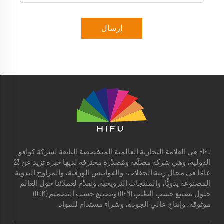
إرسال
HIFU هي العلامة التجارية العالمية المتخصصة التابعة لشركة كوافو
الدولية، وهي شركة مصنِّعة ومُصدِّرة محترفة لديها خبرة تزيد عن 23
عامًا في مجال زينة الحفلات، والفوانيس الورقية، والمراوح اليدوية
المصنوعة يدويًّا، والمنتجات الترويجية. ونقدِّم لعملائنا حول العالم
حلول تصنيع حسب الطلب (OEM) وتصنيع حسب التصميم (ODM)
موثوقة، وإنتاج عالي الجودة، وشراء مستدام للمواد.