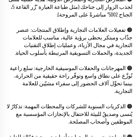
لجذب الزوار إلى جناحك (مثل طباعة العبارة "زُر القاعة 5،
الجناح 5D02" مباشرةً على المروحة).
🟠 تفعيلات العلامات التجارية وإطلاق المنتجات: عنصر
جذّاب ومبتكر يحظى برؤية عالية، مناسب للعلامات
التجارية في مجال الأزياء، وعمليات إطلاق التقنيات
الجديدة، والحملات التسويقية المرتبطة بأسلوب الحياة.
🟠 المهرجانات والحفلات الموسيقية الخارجية: سلع راعية
تُوزَّع على نطاق واسع وتوفّر راحة حقيقية من الحرارة،
بينما تحوِّل آلاف الحضور إلى سفراء مشيّين للعلامة
التجارية.
🟠 الذكريات السنوية للشركات والمحطات المهمة: تذكارٌ لا
يُنسى وصديقٌ للبيئة للاحتفال بالإنجازات المؤسسية مع
الموظفين وأصحاب المصلحة.