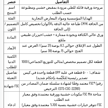
التفاصيل
عنصر
مروحة ورقية قابلة للطي مزودة بمقبض خشبي ومطبوعة
اسم
حسب الطلب
المنتج
الهدايا المؤسسية ومواد المعارض التجارية
الفئة
تخصيص كامل (طباعة عالية الدقة بالألوان CMYK من الحافة
التصميم /
إلى الحافة)
اللون
ورق عالي الكثافة وبجودة ممتازة + خشب/خيزران طبيعي
المادة
ملمّع
الطول عند الإغلاق: حوالي 8.2 بوصة (21 سم) / العرض عند
الأبعاد
الفتح: حوالي 15 بوصة (38 سم)
الكمية
1000 قطعة لكل تصميم مخصص (مثالي للتوزيع الجماعي)
الدنيا
للطلب
قطعة واحدة في كيس OPP شفاف؛ ٥٠٠ قطعة في علبة
تفاصيل
تصدير رئيسية (مُكَبَّسة بإحكام شديد)
التعبئة
معتمد وفقًا لشهادة سلسلة ضمان المصادر من FSC® (رقم
شهادة FSC
الترخيص: ESTS-COC-222161)
مكونات خشبية وورقية معتمدة وفق معيار FSC Mix متاحة
عند الطلب
(تتوفر خيارات خشبية بنسبة 100% معتمدة وفق معيار FSC
ادعاء