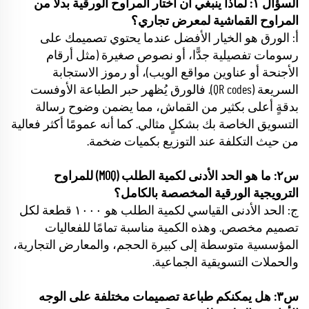
السؤال ١: لماذا ينبغي أن أختار المراوح الورقية بدلًا من
المراوح القماشية لمعرض تجاري؟
أ: الورق هو الخيار الأفضل عندما يحتوي تصميمك على
رسومات تفصيلية جدًّا، أو نصوص صغيرة (مثل أرقام
الأجنحة أو عناوين مواقع الويب)، أو رموز الاستجابة
السريعة (QR codes). فالورق يُظهر حبر الطباعة الأوفست
بدقةٍ أعلى بكثير من القماش، مما يضمن وضوح رسالة
التسويق الخاصة بك بشكلٍ مثالي. كما أنه عمومًا أكثر فعالية
من حيث التكلفة عند التوزيع بكميات ضخمة.
س٢: ما هو الحد الأدنى لكمية الطلب (MOQ) للمراوح
الترويجية الورقية المخصصة بالكامل؟
ج: الحد الأدنى القياسي لكمية الطلب هو ١٠٠٠ قطعة لكل
تصميم مخصص. وهذه الكمية مناسبة تمامًا للفعاليات
المؤسسية متوسطة إلى كبيرة الحجم، والمعارض التجارية،
والحملات التسويقية الجماعية.
س٣: هل يمكنكم طباعة تصميمات مختلفة على الوجه