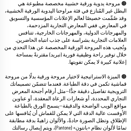
🟠 مروحة يدوية ورقية خشبية مخصصة مطبوعة هي
البطل غير المُنازع في فئة مراوحنا اليدوية الورقية الخشبية،
وقد صُمِّمت خصيصًا لعالم الإعلانات المؤسسية والتسويق
في المعارض. ففي المعارض التجارية المزدحمة،
والمهرجانات الدولية، والمهرجانات الخارجية، تتنافس
العلامات التجارية بشراسة على جذب انتباه الحاضرين.
وتُجيب هذه المروحة الورقية المخصصة عن هذا التحدي من
خلال توفير راحة وظيفية فورية (تبريد) مقترنةً بمساحة
إعلانية كبيرة لا يمكن تفويتها.
🟠 الميزة الاستراتيجية لاختيار مروحة ورقية بدلًا من مروحة
قماشية تكمن في دقة الطباعة. فعندما تتضمّن تصميماتك
الترويجية تفاصيل دقيقة جدًّا—مثل أرقام أجنحة المعرض
التجاري المحددة، أو شعارات الرعاة المعقدة، أو عناوين
مواقع الويب الواضحة والدقيقة—يسمح الورق بالطباعة
الأوفست عالية الدقة التي لا يمكن للقماش أن يُنافسها على
الإطلاق. وتظل الصورة حادةً، والألوان زاهيةً بدقة مطابقة
تمامًا لألوان نظام «بانتون» (Pantone)، ويتم إيصال رسالتك