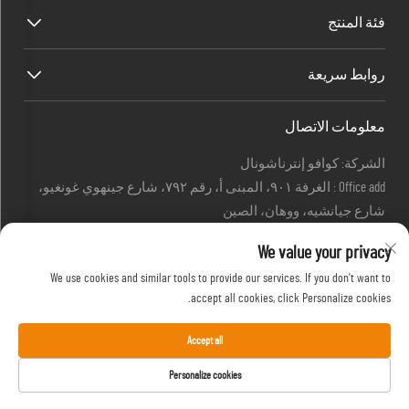
فئة المنتج
روابط سريعة
معلومات الاتصال
الشركة: كوافو إنترناشونال
Office add : الغرفة ٩٠١، المبنى أ، رقم ٧٩٢، شارع جينهوي غونغيو،
شارع جيانشيه، ووهان، الصين
البريد الإلكتروني:
[email protected]
We value your privacy
[email protected]
هاتف:
+86-27-85629392
We use cookies and similar tools to provide our services. If you don't want to
جوال:
+86-18502719422
accept all cookies, click Personalize cookies.
Accept all
حقوق الطبع والنشر © HIFU، علامة تجارية تابعة لشركة كوافو الدولية.
Personalize cookies
جميع الحقوق محفوظة. -
سياسة الخصوصية