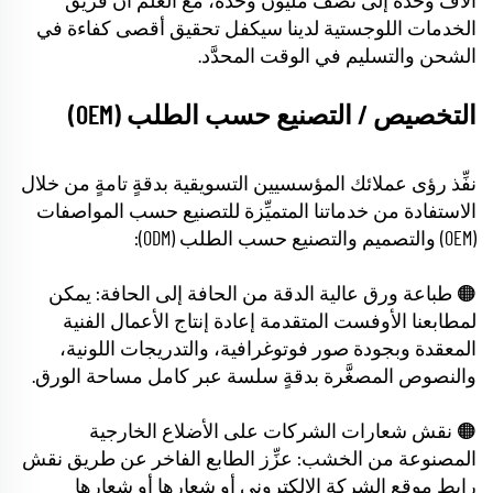
آلاف وحدة إلى نصف مليون وحدة، مع العلم أن فريق
الخدمات اللوجستية لدينا سيكفل تحقيق أقصى كفاءة في
الشحن والتسليم في الوقت المحدَّد.
التخصيص / التصنيع حسب الطلب (OEM)
نفِّذ رؤى عملائك المؤسسيين التسويقية بدقةٍ تامةٍ من خلال
الاستفادة من خدماتنا المتميِّزة للتصنيع حسب المواصفات
(OEM) والتصميم والتصنيع حسب الطلب (ODM):
🟠 طباعة ورق عالية الدقة من الحافة إلى الحافة: يمكن
لمطابعنا الأوفست المتقدمة إعادة إنتاج الأعمال الفنية
المعقدة وبجودة صور فوتوغرافية، والتدريجات اللونية،
والنصوص المصغَّرة بدقةٍ سلسة عبر كامل مساحة الورق.
🟠 نقش شعارات الشركات على الأضلاع الخارجية
المصنوعة من الخشب: عزِّز الطابع الفاخر عن طريق نقش
رابط موقع الشركة الإلكتروني أو شعارها أو شعارها