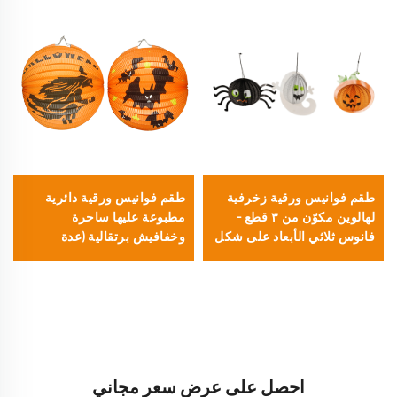
طقم فوانيس ورقية زخرفية
طقم فوانيس ورقية دائرية
لهالوين مكوّن من ٣ قطع –
مطبوعة عليها ساحرة
فانوس ثلاثي الأبعاد على شكل
وخفافيش برتقالية (عدة
عنكبوت وشبح ويقطينة،
قطعتين) للزينة في حفلات
مناسب لديكور الحفلات
الهالوين
والمهرجانات
احصل على عرض سعر مجاني