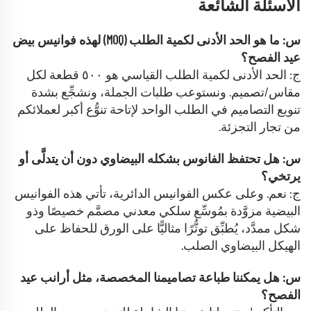
الأسئلة الشائعة
س: ما هو الحد الأدنى لكمية الطلب (MOQ) لهذه فوانيس بيض
عيد الفصح؟
ج: الحد الأدنى لكمية الطلب القياسي هو ٥٠٠ قطعة لكل
مقاس/تصميم. ونستوعب طلبات الجملة، ونشجِّع بشدة
تنويع التصاميم في الطلب الواحد لإتاحة تنوُّع أكبر لعملائكم
من تجار التجزئة.
س: هل تحتفظ الفانوس بشكله البيضاوي دون أن يتدلَّى أو
يرتخي؟
ج: نعم. وعلى عكس الفوانيس الدائرية، تأتي هذه الفوانيس
البيضية مزوَّدة بمُوسِّع سلكي معدني مصمَّم خصيصًا وذو
شكل ممدَّد، يُطبِّق توتُّرًا مثاليًّا على الورق للحفاظ على
الهيكل البيضاوي الصلب.
س: هل يمكننا طباعة تصاميمنا المخصصة، مثل أرانب عيد
الفصح؟