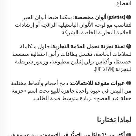
انقطاع.
🟠
(palettes) ألوان مخصصة:
يمكننا ضبط ألوان الحبر
لتتناسب مع لوحة الألوان الباستيلية الرائجة أو إرشادات
العلامة التجارية الخاصة بالشركة.
🟠
تعبئة تجزئة تحمل العلامة التجارية:
حلول متكاملة
للعلامات الخاصة، تشمل بطاقات رأس احتفالية مصممة
خصيصًا، وأكياس بولي إثيلين مطبوعة، ورموز شريطية
للتجزئة (UPC/EAN).
🟠
عبوات متنوعة للاحتفالات:
دمج أحجام وأنماط مختلفة
من البيض في عبوة واحدة جاهزة للبيع تحت اسم «حزمة
حفلة عيد الفصح» لزيادة متوسط قيمة الطلب.
لماذا تختارنا
🟠
أكثر من 23 عامًا من التميُّز في التصنيع:
خبرة عميقة في