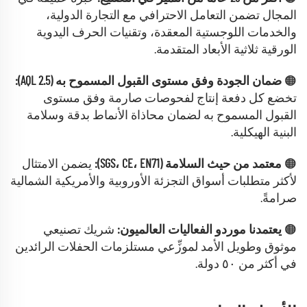
المجال تضمن التعامل الاحترافي مع التجارة الدولية،
والخدمات اللوجستية المعقدة، وتقنيات الحرف اليدوية
الورقية ثلاثية الأبعاد المتقدمة.
🟠
ضمان الجودة وفق مستوى القبول المسموح به (AQL 2.5):
تخضع كل دفعة إنتاج لفحوصات صارمة وفق مستوى
القبول المسموح به لضمان محاذاة الأنماط بدقة وسلامة
البنية الهيكلية.
🟠
معتمد من حيث السلامة (SGS، CE، EN71):
يضمن الامتثال
لأكثر متطلبات أسواق التجزئة الأوروبية والأمريكية الشمالية
صرامةً.
🟠
يعتمدنا موردو الفعاليات العالميون:
شريك تصنيعي
موثوق وطويل الأمد لموزِّعي مستلزمات الحفلات الرائدين
في أكثر من ٥٠ دولة.