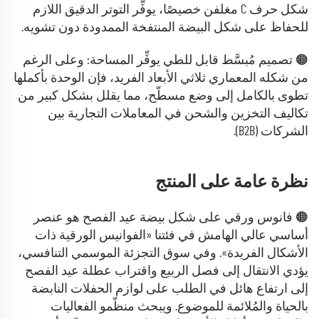
شكل حرف C مغلفن خصيصًا، يوفِّر التوتر الدقيق اللازم
للحفاظ على شكل البيضة المنتفخة الممدودة دون تشويه.
🟠 تصميم مُبسَّط قابل للطي يوفِّر المساحة: وعلى الرغم
من شكله المعماري ثلاثي الأبعاد الفريد، فإن الوحدة بأكملها
تطوى بالكامل إلى وضع مسطّح، مما يقلل بشكل كبير من
تكاليف التخزين والشحن في المعاملات التجارية بين
الشركات (B2B).
نظرة عامة على المنتج
🟠 فانوس ورقي على شكل بيضة عيد الفصح هو عنصر
أساسي عالي الهامش في فئتنا «الفوانيس الورقية ذات
الأشكال الفريدة». وفي سوق التجزئة الموسمي التنافسي،
يؤدي الانتقال إلى فصل الربيع واقتراب عطلة عيد الفصح
إلى ارتفاع هائل في الطلب على لوازم الحفلات النابضة
بالحياة والمُلائمة للموضوع. ويبحث منظّمو الفعاليات