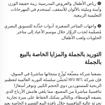
🟠 رياض الأطفال والعروض المدرسية: زينة خفيفة الوزن
وآمنة ومليئة بالألوان للأسقف، تُستخدم في المهرجانات
التعليمية الربيعية.
🟠 واجهات المتاجر الصغيرة: أدوات جذَّابة للتسويق البصري
مُصمَّمة لجذب الزوَّار خلال موسم الأعياد إلى متاجر
الحلويات ولعب الأطفال.
التوريد بالجملة والمزايا الخاصة بالبيع
بالجملة
بصفتنا شركة مصنِّعة تُوزِّع منتجاتها مباشرةً في السوق،
فإن شركة HIFU INT'L تُحسِّن سلسلة التوريد العالمية لتعظيم
الربحية للمستوردين ذوي الحجم الكبير. ونوفر أسعارًا
تنافسيةً مباشرةً من المصنع، مما يلغي هامش الأرباح الذي
يضيفه الوسطاء، وبالتالي يمكنك الحفاظ على ميزة تجارية
تجزئةٍ عالية التنافسية خلال نافذة البيع القصيرة الخاصة بعيد