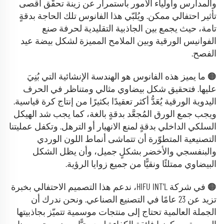
والمدارس وأولياء الأمور باستمرار عن زينة تحقّق أقصى
تأثير احتفالي ممكن. ويُلبّي هذا الفانوس تلك الحاجة بدقةٍ
تامة، حيث يجمع بين الجاذبية التقليدية لحرفة صنع
الفوانيس الورقية وبين الملامح المميزة لشكل بيضة عيد
الفصح.
🟠 ما يميز هذه الفانوس هو الهندسة الإنشائية التي بُنِيَ
عليها. فتحقيق شكل بيضاوي مثالي ومتناظر في الحرف
اليدوية الورقية يُعَدُّ أكثر تعقيدًا بكثيرًا من إنتاج كرة قياسية.
ويجب جمع الورق المُجعَّد بدقةٍ بالغة، كما يجب شد الهيكل
السلكي الداخلي بدقةٍ لمنع الانهيار أو الترهل. وتكفل عمليتنا
التصنيعية المتطوّرة أن تتماشى أنماط اللون الوردي
والبنفسجي والأخضر بشكلٍ جميل، وأن يظل الشكل
البيضاوي ممتلئًا ونقيًّا من جميع زوايا الرؤية.
🟠 في شركة HIFU INT'L، ندعم هذا التصميم الاحتفالي بخبرة
تزيد عن 23 عامًا في التصنيع الصناعي. ونحن ندرك أن
الجملة العالمية تحتاج إلى منتجات موسمية تتميّز بجاذبيتها