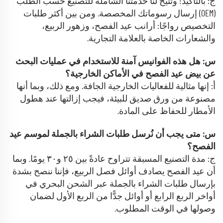
ج: بالتأكيد! وتتيح لنا خدمتنا الشاملة للتصنيع حسب الطلب
(OEM) إرسال رسوماتك المخصصة. ومن بين أكثر طلبات
التخصيص رواجًا: أرانب عيد الفصح، وزهور الربيع،
والشعارات الخاصة بالعلامة التجارية.
س: هل هذه الفوانيس آمنة للاستخدام في عمليات البحث
عن بيض عيد الفصح في الأماكن الخارجية؟
أ: إنها مثالية للفعاليات الخارجية الجافة. ومع ذلك، وبما أنها
مصنوعة من ورق صديق للبيئة، فيجب إزالتها عند هطول
الأمطار للحفاظ على المادة.
س: متى يجب أن نُرسل طلبات الشراء بالجملة لموسم عيد
الفصح؟
ج: مدة التصنيع المسبقة تتراوح عادةً بين ٢٥ و٣٠ يومًا. وبما
أن عيد الفصح يصادف أوائل فصل الربيع، فإننا ننصح بشدة
بإرسال طلبات الشراء بالجملة عبر الشحن البحري في
أواخر الربع الرابع أو أوائل جدًّا من الربع الأول لضمان
وصولها في الوقت المطلوب.