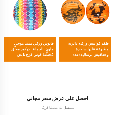
طقم فوانيس ورقية دائرية
فانوس ورقي ممتد موجي
مطبوعة عليها ساحرة
ملون بالجملة – ديكور معلَّق
وخفافيش برتقالية (عدة
مُخطَّط قوس قزح نابض
قطعتين) للزينة في حفلات
بالحياة ومُجعَّد لحفلات
الهالوين
الاحتفالات والمهرجانات
احصل على عرض سعر مجاني
سيتصل بك ممثلنا قريبًا.