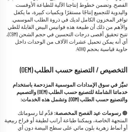
الفصح. وتضمن خطوط إنتاجنا الآلية للطباعة الأوفست
واليدوية للتجميع إنتاجًا مستقرًا وبكميات كبيرة، ما يكفل
توافر المخزون الكامل لديك في ذروة الطلب الموسمي.
والأهم من ذلك أن طبيعة هذه فوانيس البيض القابلة للطي
تتيح تحقيق أقصى درجات التحسين في حجم الشحن (CBM)،
أي أنه يمكن تحميل عشرات الآلاف من الوحدات داخل
حاوية قياسية بحجم 40HQ.
التخصيص / التصنيع حسب الطلب (OEM)
تميَّز في سوق الإمدادات الموسمية المزدحمة باستخدام
خدماتنا الشاملة للتصنيع حسب الطلب (OEM) والتصميم
والتصنيع حسب الطلب (ODM). وتشمل هذه الخدمات:
🟠
رسومات عيد الفصح المخصصة:
قدِّم لنا رسوماتك
المتجهة الخاصة، ويمكننا طباعة أرانب لطيفة أو فراخ ربيعية
أو أنماط زهرية بلون مائي على سطح البيضة دون أي