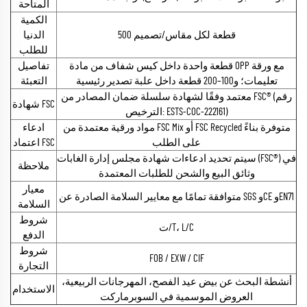
المتاحة
الكمية
500 قطعة لكل مقاس/تصميم
الدنيا
للطلب
قطعة واحدة داخل كيس شفاف من مادة OPP مع ورقة
تفاصيل
تعليمات؛ و100–200 قطعة داخل علبة تصدير رئيسية
التعبئة
معتمد وفقًا لشهادة سلسلة ضمان المصادر من FSC® (رقم
شهادة FSC
الترخيص: ESTS-COC-222161)
مواد ورقية معتمدة من FSC Mix أو FSC Recycled متوفرة بناءً
ادعاء
على الطلب
اعتماد FSC
سيتم تحديد ادعاءات شهادة مجلس إدارة الغابات (FSC®) في
ملاحظة
وثائق البيع والشحن للطلبات المعتمدة
معيار
متوافقة تمامًا مع معايير السلامة الصادرة عن SGS وCE وEN71
السلامة
شروط
ت/T، L/C
الدفع
شروط
FOB / EXW / CIF
التجارة
أنشطة البحث عن بيض عيد الفصح، المهرجانات الربيعية،
الاستخدام
العروض الموسمية في السوبرماركت