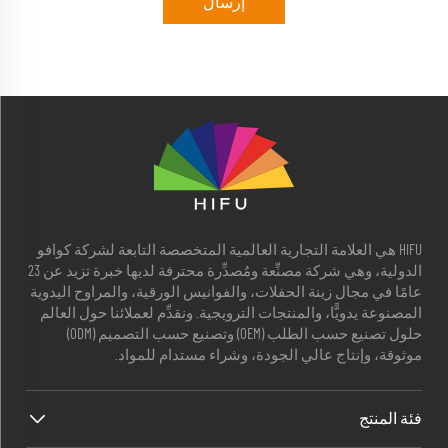
إرسال
HIFU هي العلامة التجارية العالمية المتخصصة التابعة لشركة كوافو
الدولية، وهي شركة مصنِّعة ومُصدِّرة محترفة لديها خبرة تزيد عن 23
عامًا في مجال زينة الحفلات، والفوانيس الورقية، والمراوح اليدوية
المصنوعة يدويًّا، والمنتجات الترويجية. ونقدِّم لعملائنا حول العالم
حلول تصنيع حسب الطلب (OEM) وتصنيع حسب التصميم (ODM)
موثوقة، وإنتاج عالي الجودة، وشراء مستدام للمواد.
فئة المنتج