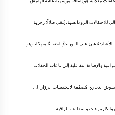
 بحلقات معدنية هو إضافة موسمية عالية الهامش
لي للاحتفالات الرومانسية، يُلقي ظلالًا زهرية
أعياد: تُنشئ على الفور جوًّا احتفاليًّا مبهجًا، وهو
افية والإضاءة التفاعلية إلى قاعات الحفلات
سويق التجاري مُصمَّمة لاستقطاب الزوّار إلى
ق والكازينوهات والمطاعم الراقية.