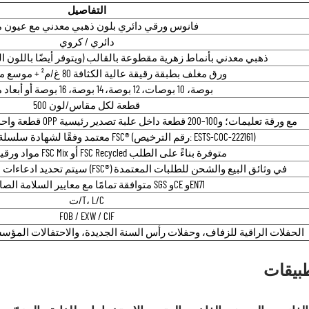
التفاصيل
فانوس ورقي دائري بلون ذهبي معدني مع عيون م
دائري / كروي
ذهبي معدني بأنماط زهرية مقطوعة بالقالب (ويتوفر أيضًا باللون 
ورق مغلف بطبقة رقيقة عالية الكثافة 80 غ/م² + موسع معدني مجلفن
8 بوصة، 10 بوصات، 12 بوصة، 14 بوصة، 16 بوصة أو أبعاد مخصصة
500 قطعة لكل مقاس/لون
قطعة واحدة داخل كيس شفاف من مادة OPP مع ورقة تعليمات؛ و100–200 قطعة داخل علبة تصدير رئيسية
معتمد وفقًا لشهادة سلسلة ضمان المصادر من FSC® (رقم الترخيص: ESTS-COC-222161)
مواد ورقية معتمدة من FSC Mix أو FSC Recycled متوفرة بناءً على الطلب
سيتم تحديد ادعاءات شهادة مجلس إدارة الغابات (FSC®) في وثائق البيع والشحن للطلبات المعتمدة
متوافقة تمامًا مع معايير السلامة الصادرة عن SGS وCE وEN71
ت/T، L/C
FOB / EXW / CIF
الحفلات الراقية للزفاف، وحفلات رأس السنة الجديدة، والاحتفالات المؤسس
طبيقات