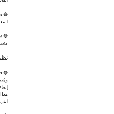
الفان
🟠 ص
المعا
🟠 ت
متطلب
نظر
🟠 فا
ومُصم
إضاءة
هذا ا
التي