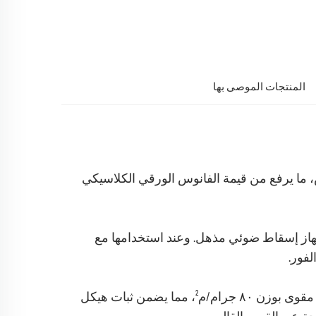
المنتجات الموصى بها
س، ما يرفع من قيمة الفانوس الورقي الكلاسيكي
هاز إسقاط ضوئي مذهل. وعند استخدامها مع
🟠 ورق مغلف عالي الكثافة وبجودة ممتازة: مصنوع من ورق معدني مقوى بوزن ٨٠ جرام/م²، مما يضمن ثبات هيكل