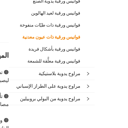
فوانيس ورقية يدوية الصنع
فوانيس ورقية لعيد الهالوين
فوانيس ورقية ذات طيّات منفوخة
فوانيس ورقية ذات عيون معدنية
فوانيس ورقية بأشكال فريدة
المي
فوانيس ورقية معلَّقة للشمعة
🟠 تش
مراوح يدوية بلاستيكية
ليصبح
مراوح يدوية على الطراز الإسباني
🟠 ت
مراوح يدوية من البولي بروبيلين
مصابيح LED داخلية، تُلقي ظلالًا نمطية س