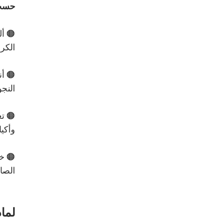
حسب الطلب
🟠 أ
الكرو
🟠 أ
النج
🟠 ت
وأكيا
الصا
لماذ