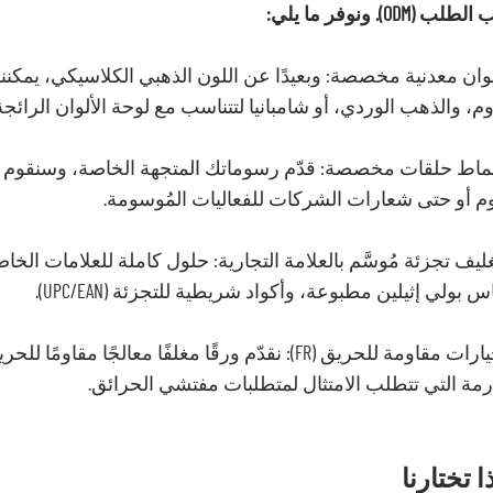
 (ODM). ونوفر ما يلي:
لوان معدنية مخصصة: وبعيدًا عن اللون الذهبي الكلاسيكي، يمكن
م، والذهب الوردي، أو شامبانيا لتتناسب مع لوحة الألوان الرائج
نماط حلقات مخصصة: قدّم رسوماتك المتجهة الخاصة، وسنقوم بق
وم أو حتى شعارات الشركات للفعاليات المُوسومة.
غليف تجزئة مُوسَّم بالعلامة التجارية: حلول كاملة للعلامات 
س بولي إثيلين مطبوعة، وأكواد شريطية للتجزئة (UPC/EAN).
🟠 خيارات مقاومة للحريق (FR): نقدّم ورقًا مغلفًا معا
رمة التي تتطلب الامتثال لمتطلبات مفتشي الحرائق.
ا تختارنا