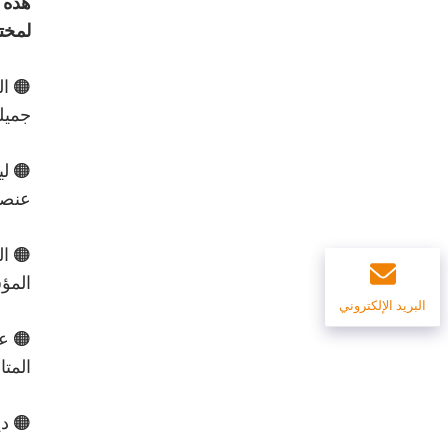
هذه ا
لمختل
🟠 ال
جميل
🟠 لي
عنصرٌ
🟠 ال
المؤ
البريد الإلكتروني
🟠 عر
المتا
🟠 دي