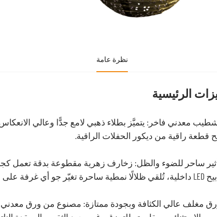
نظرة عامة
زات الرئيسية
طيب معدني فاخر: يتميَّز بطلاء ذهبي لامع جدًّا وعالي الانعكا
 قطعة راقية من ديكور الحفلات الراقية.
أثير ساحر للضوء والظل: زخارف زهرية مقطوعة بدقة تعمل كج
احرة تغيّر جو أي غرفة على الفور.