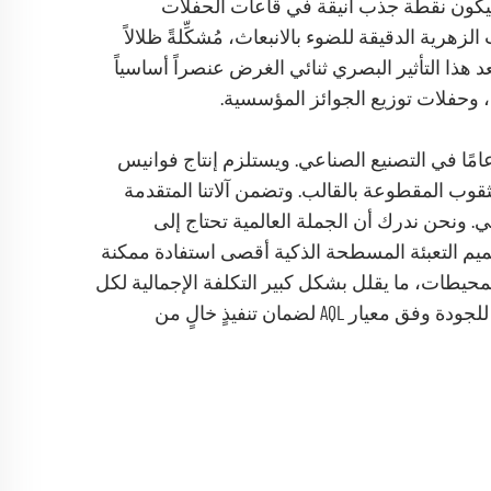
 ليكون نقطة جذب أنيقة في قاعات الحفلات
هرية الدقيقة للضوء بالانبعاث، مُشكِّلةً ظلالاً
يُعد هذا التأثير البصري ثنائي الغرض عنصراً أساسياً
د، وحفلات توزيع الجوائز المؤسسية.
في شركة HIFU INT'L، ندعم هذا التصميم الفاخر بخبرة تزيد عن 23 عامًا في التصنيع الصناعي. ويستلزم إنتاج فوانيس
لثقوب المقطوعة بالقالب. وتضمن آلاتنا المتقدمة
 ونحن ندرك أن الجملة العالمية تحتاج إلى
 تصميم التعبئة المسطحة الذكية أقصى استفادة ممكنة
لمحيطات، ما يقلل بشكل كبير التكلفة الإجمالية لكل
وحدة بعد وصولها إلى وجهتها. ويُخضع كل فانوس ذهبي لفحص صارم للجودة وفق معيار AQL لضمان تنفيذٍ خالٍ من