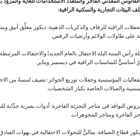
لفانوس المعدني الفاخر والمتعدد الاستخدامات للغاية والمزوّد
ف البيئات التجارية والسكنية الراقية:
حفلات الراقية للزفاف والذكريات الذهبية: ديكور معلَّق أنيق ومثا
ة على طاولات الولائم وأرضيات الرقص.
لة رأس السنة (ليلة الاحتفال بالعام الجديد) والاحتفالات المرتبطة بال
 أساسيٌّ للمناسبات الراقية في ديسمبر ويناير.
فعاليات المؤسسية وحفلات توزيع الجوائز: تضيف لمسةً من الاحتر
سسية والصالات الخاصة بكبار الشخصيات.
وض النوافذ في متاجر التجزئة الفاخرة: أدوات بصرية جذّابة للت
جر الفاخرة ومتاجر المجوهرات.
كور قطاع الضيافة: مثاليٌّ للتحولات الاحتفالية في بهوات الفناد