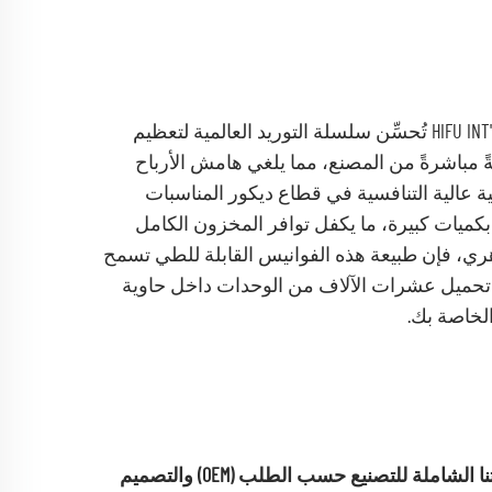
بصفتنا شركة مصنِّعة تُوزِّع منتجاتها مباشرةً في السوق، فإن شركة HIFU INT'L تُحسِّن سلسلة التوريد العالمية لتعظيم
ةً مباشرةً من المصنع، مما يلغي هامش الأرباح
ة عالية التنافسية في قطاع ديكور المناسبات
 بكميات كبيرة، ما يكفل توافر المخزون الكامل
ي، فإن طبيعة هذه الفوانيس القابلة للطي تسمح
ين في حجم الشحن (CBM)، أي أنه يمكن تحميل عشرات الآلاف من الوحدات داخل حاوية
تميَّز في سوق ديكور المناسبات المربح من خلال الاستفادة من خدماتنا الشاملة للتصنيع حسب الطلب (OEM) والتصميم