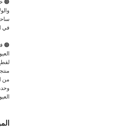
🟠 خل
والول
ساحرة
في اح
العيو
لقطع
منتجا
من ال
العيو
الم