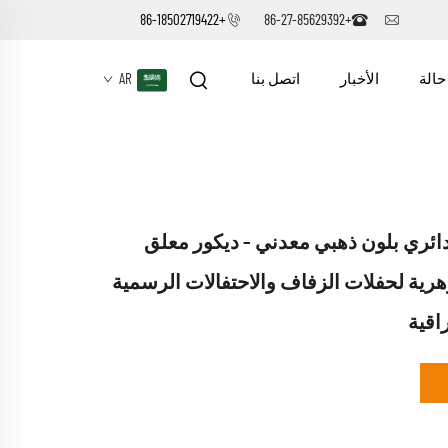
+86-18502719422
+86-27-85629392
حالة
الأخبار
اتصل بنا
AR
ئري بلون ذهبي معدني – ديكور معلق
رية لحفلات الزفاف والاحتفالات الرسمية
اقية