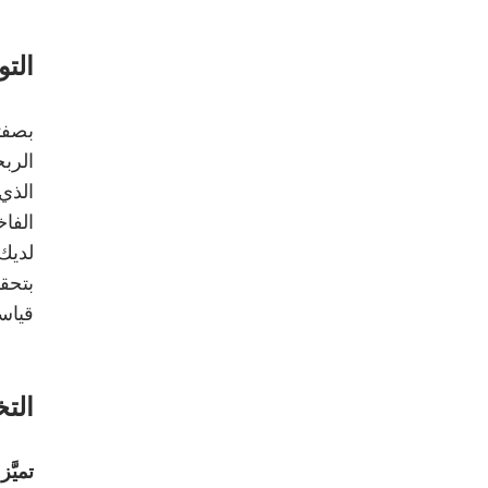
التو
الربح
الذي 
الفاخ
لديك
قياسية بحجم 40HQ، مما ي
التخ