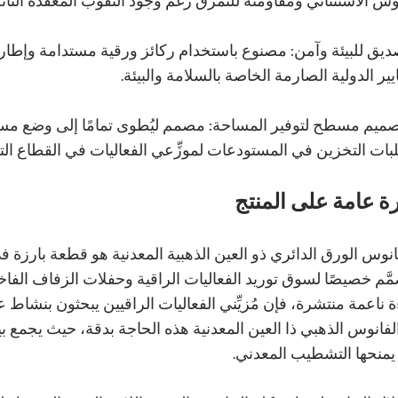
وس الاستثنائي ومقاومته للتمزق رغم وجود الثقوب المعقدة النا
ديق للبيئة وآمن: مصنوع باستخدام ركائز ورقية مستدامة وإطار
يير الدولية الصارمة الخاصة بالسلامة والبيئة.
صميم مسطح لتوفير المساحة: مصمم ليُطوى تمامًا إلى وضع مس
ات التخزين في المستودعات لموزِّعي الفعاليات في القطاع التجاري 
ة عامة على المنتج
نوس الورق الدائري ذو العين الذهبية المعدنية هو قطعة بارزة في 
َّم خصيصًا لسوق توريد الفعاليات الراقية وحفلات الزفاف الفاخرة
 ناعمة منتشرة، فإن مُزيِّني الفعاليات الراقيين يبحثون بنشاط عن 
لفانوس الذهبي ذا العين المعدنية هذه الحاجة بدقة، حيث يجمع 
 يمنحها التشطيب المعدني.