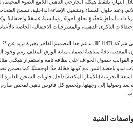
ال النهار، يلتقط هيكله الخارجي الذهبي اللامع الضوء المحيط،
ائم. وعند حلول المساء وتشغيل الإضاءة الداخلية، تسمح الفتحات الز
ً ذات أنماطٍ مُعقَّدةٍ تخلق أجواءً رومانسيةً عميقةً واحتفاليةً. و
تفالات الذكرى الذهبية، والمسرحيات الاحتفالية الخاصة بالأعيا
🟠 
ن المعدنية دقةً متناهيةً لضمان متانة الورق المغلف رغم وجود ا
 القوالب حصول الحواف على نظافة تامة واستقرار هيكلي مثالي.
ت تبدو باهظة الثمن مع كونها فعّالة جدًّا لوجستيًّا. كما يضمن
سعة التخزينية (بالأمتار المكعبة) داخل حاويات الشحن العابرة ل
ب.
واصفات الفنية