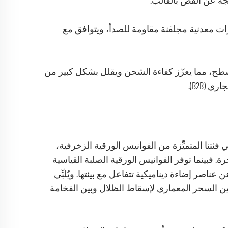
تجة عن القص بالقالب.
ات معدنية مجلفنة مقاومة للصدأ، ويتوافق مع
طح، مما يعزّز كفاءة الشحن ويقلل بشكل كبير من
(B2B).
فئتنا المتميِّزة من الفوانيس الورقية الزخرفية،
. فبينما توفر الفوانيس الورقية الصلبة القياسية
عناصر إضاءة ديناميكية تتفاعل مع بيئتها. ويُلبِّي
بين السحر المعماري لإسقاط الظلال وبين الفخامة