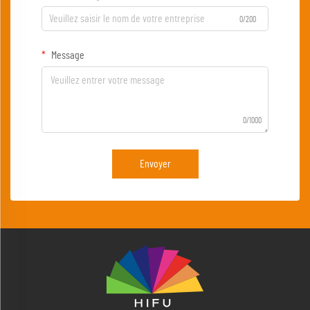
0/200
Message
0/1000
Envoyer