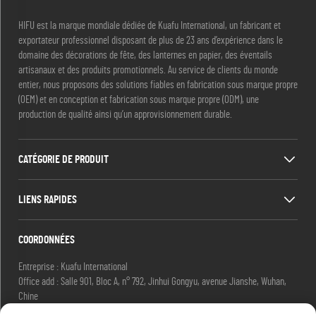
HIFU est la marque mondiale dédiée de Kuafu International, un fabricant et
exportateur professionnel disposant de plus de 23 ans d’expérience dans le
domaine des décorations de fête, des lanternes en papier, des éventails
artisanaux et des produits promotionnels. Au service de clients du monde
entier, nous proposons des solutions fiables en fabrication sous marque propre
(OEM) et en conception et fabrication sous marque propre (ODM), une
production de qualité ainsi qu’un approvisionnement durable.
CATÉGORIE DE PRODUIT
LIENS RAPIDES
COORDONNÉES
Entreprise : Kuafu International
Office add : Salle 901, Bloc A, n° 792, Jinhui Gongyu, avenue Jianshe, Wuhan,
Chine
E-mail :
[email protected]