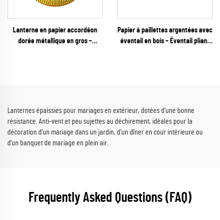
Lanterne en papier accordéon
Papier à paillettes argentées avec
dorée métallique en gros –
éventail en bois – Éventail pliant
décoration suspendue ribbée haut
étincelant et glamour pour
de gamme pour mariages,
mariages, galas du Nouvel An et
réveillon du Nouvel An et
vente au détail de fêtes
événements prestigieux
Lanternes épaissies pour mariages en extérieur, dotées d’une bonne
résistance. Anti-vent et peu sujettes au déchirement, idéales pour la
décoration d’un mariage dans un jardin, d’un dîner en cour intérieure ou
d’un banquet de mariage en plein air.
Frequently Asked Questions (FAQ)