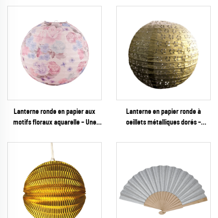
Lanterne ronde en papier aux
Lanterne en papier ronde à
motifs floraux aquarelle – Une
oeillets métalliques dorés –
décoration suspendue
Décoration suspendue luxueuse
romantique aux tons pastel,
avec découpes florales pour
idéale pour les mariages de
mariages, galas et événements
printemps et les fêtes de jardin
haut de gamme