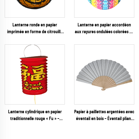
Lanterne ronde en papier
Lanterne en papier accordéon
imprimée en forme de citrouille
aux rayures ondulées colorées en
noire, pour la décoration de fête
gros – décoration suspendue
d’Halloween
ribbée vibrante arc-en-ciel pour
fêtes et festivals
Lanterne cylindrique en papier
Papier à paillettes argentées avec
traditionnelle rouge « Fu » –
éventail en bois – Éventail pliant
Décoration suspendue classique
étincelant et glamour pour
accordéon pour le Nouvel An
mariages, galas du Nouvel An et