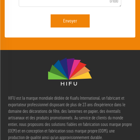
0/1000
Envoyer
HIFU est la marque mondiale dédiée de Kuafu International, un fabricant et
exportateur professionnel disposant de plus de 23 ans d’expérience dans le
domaine des décorations de fête, des lanternes en papier, des éventails
artisanaux et des produits promotionnels. Au service de clients du monde
entier, nous proposons des solutions fiables en fabrication sous marque propre
(OEM) et en conception et fabrication sous marque propre (ODM), une
production de qualité ainsi qu’un approvisionnement durable.