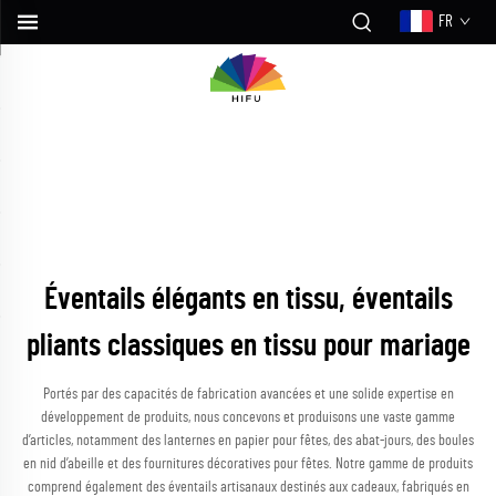
FR
Éventails élégants en tissu, éventails
pliants classiques en tissu pour mariage
Portés par des capacités de fabrication avancées et une solide expertise en
développement de produits, nous concevons et produisons une vaste gamme
d’articles, notamment des lanternes en papier pour fêtes, des abat-jours, des boules
en nid d’abeille et des fournitures décoratives pour fêtes. Notre gamme de produits
comprend également des éventails artisanaux destinés aux cadeaux, fabriqués en