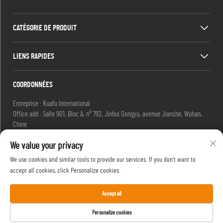
CATÉGORIE DE PRODUIT
LIENS RAPIDES
COORDONNÉES
Entreprise : Kuafu International
Office add : Salle 901, Bloc A, n° 792, Jinhui Gongyu, avenue Jianshe, Wuhan,
Chine
E-mail :
[email protected]
We value your privacy
[email protected]
Tél. :
+86-27-85629392
We use cookies and similar tools to provide our services. If you don't want to
Mobile :
+86-18502719422
accept all cookies, click Personalize cookies.
Accept all
Droit d'auteur © HIFU, une marque de Kuafu International. Tous droits réservés. -
Personalize cookies
Politique de confidentialité