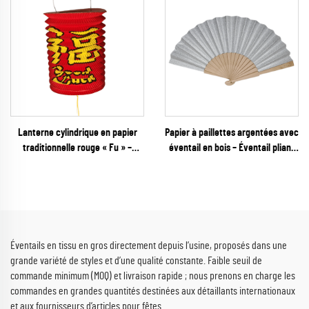
fêtes et festivals
Lanterne cylindrique en papier
Papier à paillettes argentées avec
traditionnelle rouge « Fu » –
éventail en bois – Éventail pliant
Décoration suspendue classique
étincelant et glamour pour
accordéon pour le Nouvel An
mariages, galas du Nouvel An et
chinois et les festivals asiatiques
vente au détail de fêtes
Éventails en tissu en gros directement depuis l’usine, proposés dans une
grande variété de styles et d’une qualité constante. Faible seuil de
commande minimum (MOQ) et livraison rapide ; nous prenons en charge les
commandes en grandes quantités destinées aux détaillants internationaux
et aux fournisseurs d’articles pour fêtes.