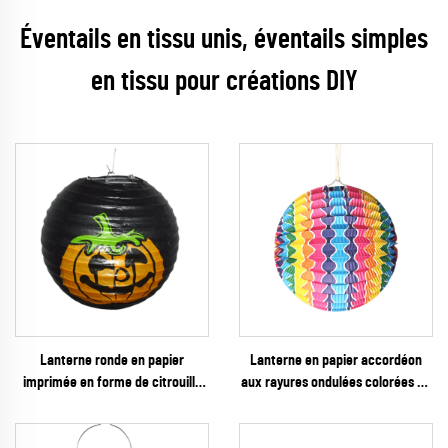
Éventails en tissu unis, éventails simples
en tissu pour créations DIY
Lanterne ronde en papier
Lanterne en papier accordéon
imprimée en forme de citrouille
aux rayures ondulées colorées en
noire, pour la décoration de fête
gros – décoration suspendue
d’Halloween
ribbée vibrante arc-en-ciel pour