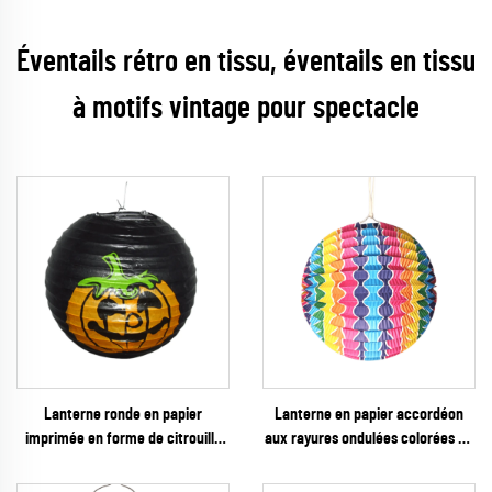
Éventails rétro en tissu, éventails en tissu
à motifs vintage pour spectacle
Lanterne ronde en papier
Lanterne en papier accordéon
imprimée en forme de citrouille
aux rayures ondulées colorées en
noire, pour la décoration de fête
gros – décoration suspendue
d’Halloween
ribbée vibrante arc-en-ciel pour