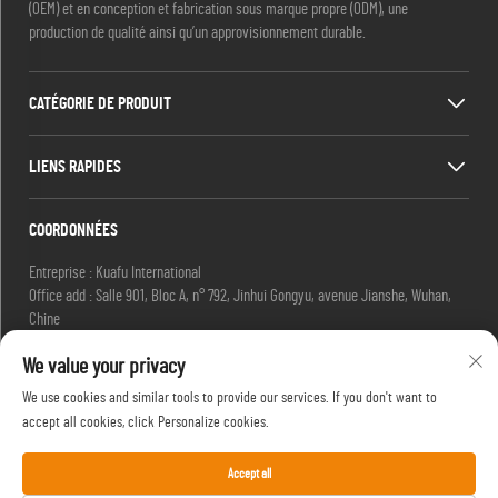
(OEM) et en conception et fabrication sous marque propre (ODM), une
production de qualité ainsi qu’un approvisionnement durable.
CATÉGORIE DE PRODUIT
LIENS RAPIDES
COORDONNÉES
Entreprise : Kuafu International
Office add : Salle 901, Bloc A, n° 792, Jinhui Gongyu, avenue Jianshe, Wuhan,
Chine
E-mail :
[email protected]
We value your privacy
[email protected]
Tél. :
+86-27-85629392
We use cookies and similar tools to provide our services. If you don't want to
Mobile :
+86-18502719422
accept all cookies, click Personalize cookies.
Accept all