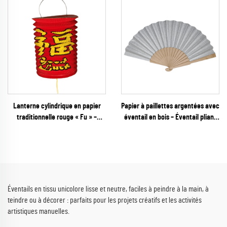
fêtes et festivals
Lanterne cylindrique en papier
Papier à paillettes argentées avec
traditionnelle rouge « Fu » –
éventail en bois – Éventail pliant
Décoration suspendue classique
étincelant et glamour pour
accordéon pour le Nouvel An
mariages, galas du Nouvel An et
chinois et les festivals asiatiques
vente au détail de fêtes
Éventails en tissu unicolore lisse et neutre, faciles à peindre à la main, à
teindre ou à décorer : parfaits pour les projets créatifs et les activités
artistiques manuelles.