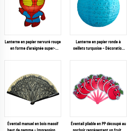
Lanterne en papier nervuré rouge
Lanterne en papier ronde à
en forme d’araignée super-
oeillets turquoise – Décoration
héroïque, avec fixation
suspendue sereine avec
corporelle, pour activités
découpes florales pour mariages
créatives enfants (DIY) et
sur la plage, fêtes d’annonces de
décoration d’anniversaire
naissance et événements
estivaux
Éventail manuel en bois massif
Éventail pliable en PP découpé au
haut de gamme – Impression «
pochoir représentant un fruit –