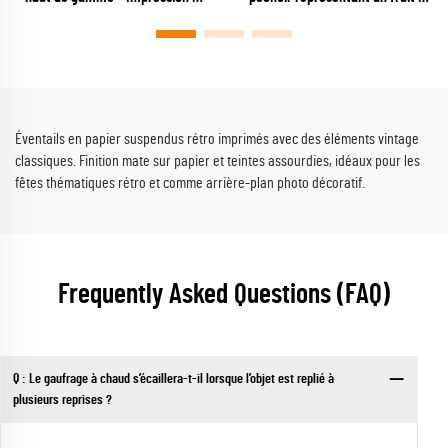
trompe-l’œil » de dentelle noire
Éventail personnalisé en plastique
avec montants vernis brillants
à plusieurs lames représentant
destiné aux marques de mode et
une pomme de dessin animé,
de parfumerie
destiné aux opérations
promotionnelles dans le secteur
agroalimentaire, aux marques de
Éventails en papier suspendus rétro imprimés avec des éléments vintage
jus et aux festivals estivaux
classiques. Finition mate sur papier et teintes assourdies, idéaux pour les
fêtes thématiques rétro et comme arrière-plan photo décoratif.
Frequently Asked Questions (FAQ)
Q : Le gaufrage à chaud s’écaillera-t-il lorsque l’objet est replié à
plusieurs reprises ?