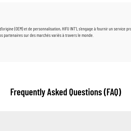
et de parfumerie
aux enfants et opérati
distribution gratuite
produits BCC
rigine (OEM) et de personnalisation, HIFU INT’L s’engage à fournir un service pro
os partenaires sur des marchés variés à travers le monde.
Frequently Asked Questions (FAQ)