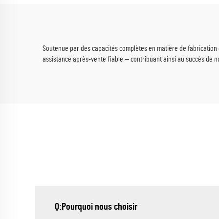
destiné aux opérations de
promotion corporate
Soutenue par des capacités complètes en matière de fabrication d’o
assistance après-vente fiable — contribuant ainsi au succès de n
Q:Pourquoi nous choisir