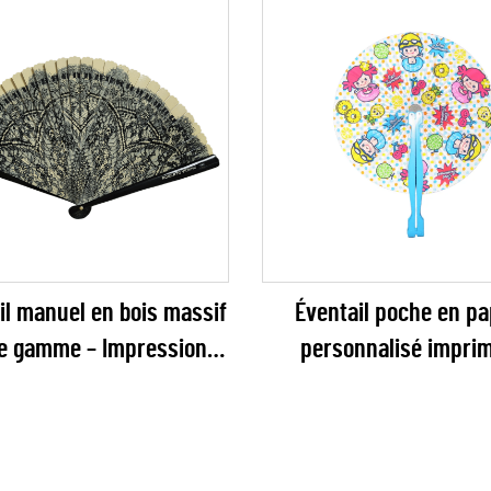
il manuel en bois massif
Éventail poche en pa
e gamme – Impression «
personnalisé imprim
l’œil » de dentelle noire
Éventail rond pliant 
ontants vernis brillants
manche en plastique
né aux marques de mode
promotions estivales de