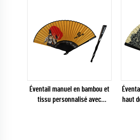
Éventail manuel en bambou et
Éventa
tissu personnalisé avec
haut d
marque – Éventail pliant
trompe-
premium d’art japonais avec
avec m
nervures noires sculptées,
desti