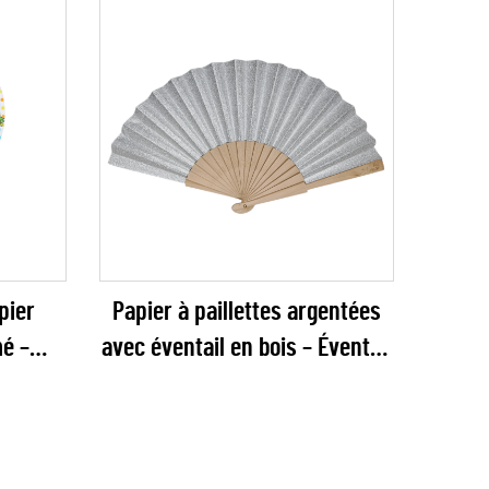
pier
Papier à paillettes argentées
é –
avec éventail en bois – Éventail
avec
pliant étincelant et glamour
 pour
pour mariages, galas du Nouvel
stinées
An et vente au détail de fêtes