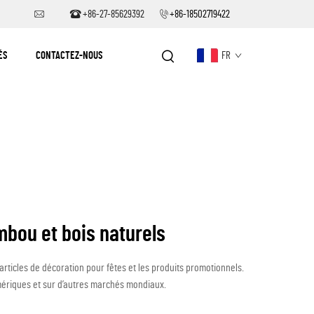
+86-27-85629392
+86-18502719422
ÉS
CONTACTEZ-NOUS
FR
mbou et bois naturels
 articles de décoration pour fêtes et les produits promotionnels.
Amériques et sur d’autres marchés mondiaux.