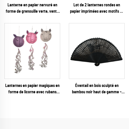
Lanterne en papier nervuré en
Lot de 2 lanternes rondes en
forme de grenouille verte, vente
papier imprimées avec motifs de
en gros, pour activités créatives
sorcière et de chauve-souris
enfants (DIY) et décoration
orange pour la décoration de fête
d’anniversaire
d'Halloween
Lanternes en papier magiques en
Éventail en bois sculpté en
forme de licorne avec rubans
bambou noir haut de gamme –
irisés tombants – Décoration
Éventail pliant en bambou uni aux
suspendue 3D originale en forme
motifs filigranés complexes pour
de licorne pour les fêtes d’enfants
mariages gothiques et
et les fêtes d’annonces de
événements VIP de luxe
naissance