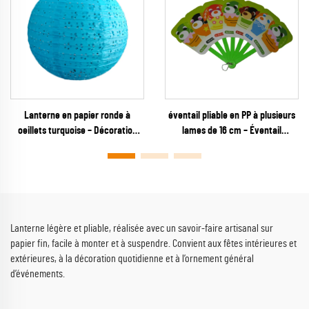
Lanterne en papier ronde à
éventail pliable en PP à plusieurs
oeillets turquoise – Décoration
lames de 16 cm – Éventail
suspendue sereine avec
personnalisé en plastique avec
découpes florales pour mariages
porte-clés représentant un
sur la plage, fêtes d’annonces de
personnage de dessin animé,
naissance et événements
destiné aux articles dérivés
estivaux
d’anime, aux jouets capsules et
aux opérations promotionnelles
Lanterne légère et pliable, réalisée avec un savoir-faire artisanal sur
pour enfants
papier fin, facile à monter et à suspendre. Convient aux fêtes intérieures et
extérieures, à la décoration quotidienne et à l’ornement général
d’événements.