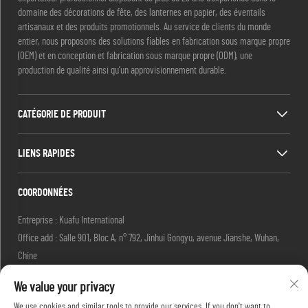
domaine des décorations de fête, des lanternes en papier, des éventails
artisanaux et des produits promotionnels. Au service de clients du monde
entier, nous proposons des solutions fiables en fabrication sous marque propre
(OEM) et en conception et fabrication sous marque propre (ODM), une
production de qualité ainsi qu’un approvisionnement durable.
CATÉGORIE DE PRODUIT
LIENS RAPIDES
COORDONNÉES
Entreprise : Kuafu International
Office add : Salle 901, Bloc A, n° 792, Jinhui Gongyu, avenue Jianshe, Wuhan,
Chine
E-mail :
[email protected]
We value your privacy
[email protected]
Tél. :
+86-27-85629392
We use cookies and similar tools to provide our services. If you don't want to