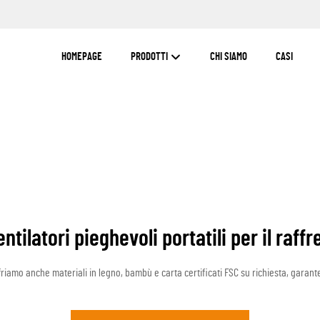
HOMEPAGE
PRODOTTI
CHI SIAMO
CASI
 ventilatori pieghevoli portatili per il ra
ffriamo anche materiali in legno, bambù e carta certificati FSC su richiesta, gara