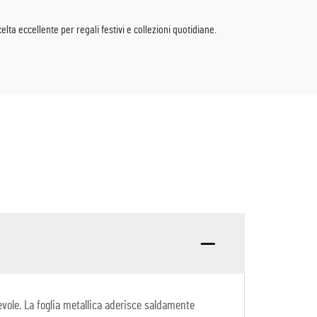
balneari e feste estive
lta eccellente per regali festivi e collezioni quotidiane.
evole. La foglia metallica aderisce saldamente