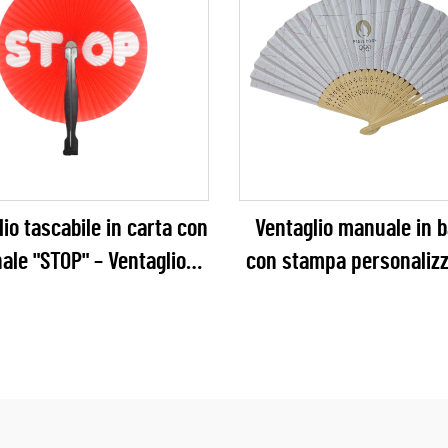
io tascabile in carta con
Ventaglio manuale in 
ale "STOP" – Ventaglio
con stampa personalizz
hevole promozionale ad
carta – Ventaglio pieghe
visibilità per campagne
qualità ufficiale p
icurezza stradale, scuole
merchandising, eventi s
e forze dell'ordine
internazionali, festiv
sponsor aziendal