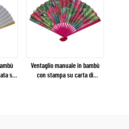
bambù
Ventaglio manuale in bambù
ata su
con stampa su carta di
vole di
pappagallo tropicale –
er
Ventaglio pieghevole vivace per
portivi
feste hawaiane (luau) con
al e
costole dipinte abbinato ai
i
colori della stampa per resort