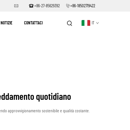
+86-27-85629392
+86-18502719422
NOTIZIE
CONTATTACI
IT
ffreddamento quotidiano
ntendo approvvigionamento sostenibile e qualità costante.