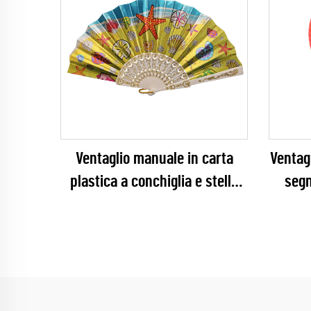
Ventaglio manuale in carta
Ventagl
plastica a conchiglia e stella
segn
marina in foglia metallica –
pieg
Elegante souvenir costiero con
alta 
costole bianche stampate in
sulla s
oro