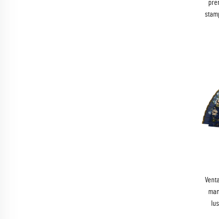
pre
stamp
Venta
mano
lu