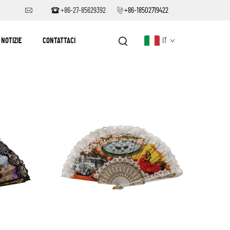
+86-27-85629392
+86-18502719422
NOTIZIE
CONTATTACI
IT