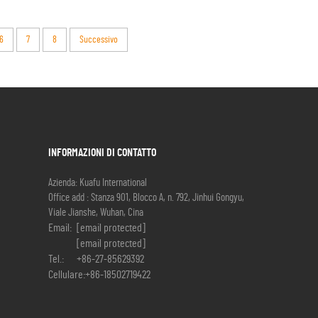
6
7
8
Successivo
INFORMAZIONI DI CONTATTO
Azienda: Kuafu International
Office add : Stanza 901, Blocco A, n. 792, Jinhui Gongyu,
Viale Jianshe, Wuhan, Cina
Email:
[email protected]
[email protected]
Tel.:
+86-27-85629392
Cellulare:
+86-18502719422