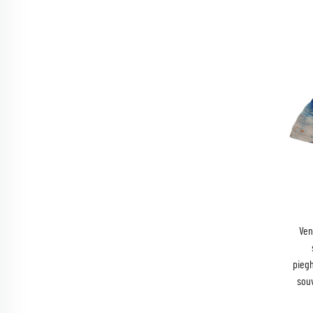
Ven
piegh
souv