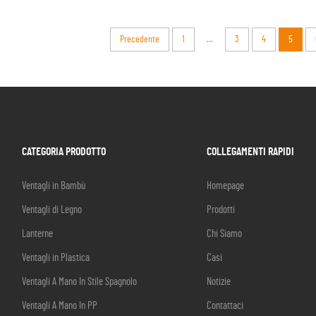
...
Precedente
1
3
4
5
CATEGORIA PRODOTTO
COLLEGAMENTI RAPIDI
Ventagli in Bambù
Homepage
Ventagli di Legno
Prodotti
Lanterne
Chi Siamo
Ventagli in Plastica
Casi
Ventagli A Mano In Stile Spagnolo
Notizie
Ventagli A Mano In PP
Contattaci