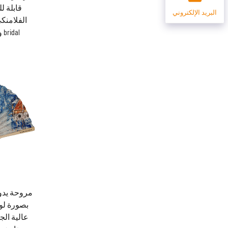
قابلة ل
البريد الإلكتروني
الفلامنك
bridal ومجال الرقص المسرحي
مروحة يدو
بصورة لوح
عالية الج