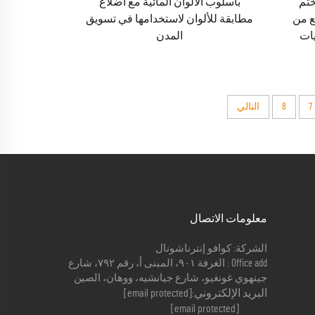
ختم
بأسلوب الألوان المائية مع أضلاع
ع من
مطابقة للألوان لاستخدامها في تسويق
يات
المدن
7
8
التالي
معلومات الاتصال
الشركة: كوافو إنترناشونال
Office add : الغرفة ٩٠١، المبنى أ، رقم ٧٩٢، شارع
جينهوي غونغيو، شارع جيانشيه، ووهان، الصين
البريد الإلكتروني:
[email protected]
[email protected]