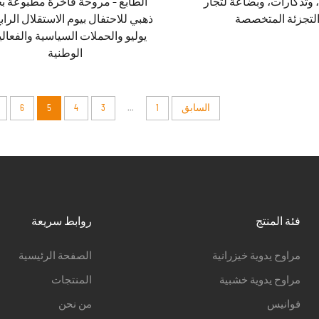
وتذكارات، وبضاعة لتجار
الطابع – مروحة فاخرة مطبوعة ب
لتجزئة المتخصصة
ذهبي للاحتفال بيوم الاستقلال الراب
يوليو والحملات السياسية والفعال
الوطنية
...
السابق
1
3
4
5
6
فئة المنتج
روابط سريعة
مراوح يدوية خيزرانية
الصفحة الرئيسية
مراوح يدوية خشبية
المنتجات
فوانيس
من نحن