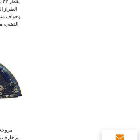
بق
الطراز ال
وحواف متمو
الذهبي، م
مروحة ي
بزخارف زه