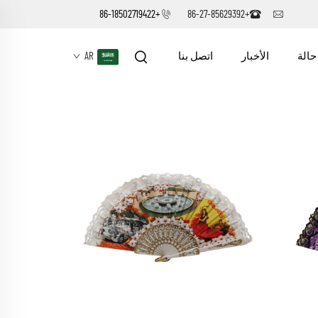
+86-18502719422
+86-27-85629392
حالة
الأخبار
اتصل بنا
AR