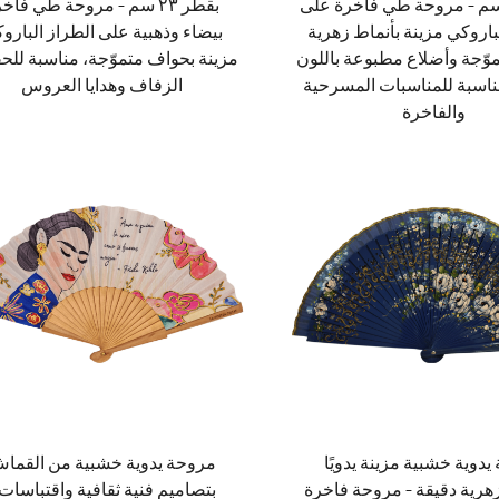
طر ٢٣ سم – مروحة طي فاخرة على
بقطر ٢٣ سم – مروحة طي فاخ
باروكي مزينة بأنماط زهرية
بيضاء وذهبية على الطراز البارو
ّجة وأضلاع مطبوعة باللون
مزينة بحواف متموّجة، مناسبة للح
ناسبة للمناسبات المسرحية
الزفاف وهدايا العروس
والفاخرة
دوية خشبية مزينة يدويًا
مروحة يدوية خشبية من القما
رية دقيقة – مروحة فاخرة
بتصاميم فنية ثقافية واقتباسات 