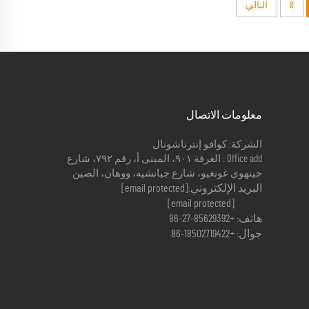
8
التالي
معلومات الاتصال
الشركة: كوافو إنترناشونال
Office add : الغرفة ٩٠١، المبنى أ، رقم ٧٩٢، شارع
جينهوي غونغيو، شارع جيانشيه، ووهان، الصين
البريد الإلكتروني:
[email protected]
[email protected]
هاتف:
+86-27-85629392
جوال:
+86-18502719422