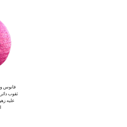
فانوس ور
ثقوب دائري
عليه زهو
ا