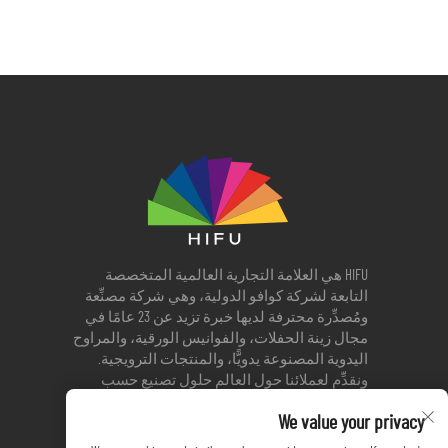
HIFU هي العلامة التجارية العالمية المتخصصة
التابعة لشركة كوافو الدولية، وهي شركة مصنِّعة
ومُصدِّرة محترفة لديها خبرة تزيد عن 23 عامًا في
مجال زينة الحفلات، والفوانيس الورقية، والمراوح
اليدوية المصنوعة يدويًّا، والمنتجات الترويجية.
ونقدِّم لعملائنا حول العالم حلول تصنيع حسب
الطلب (OEM) وتصنيع حسب التصميم (ODM) موثوقة،
We value your privacy
وإنتاج عالي الجودة، وشراء مستدام للمواد.