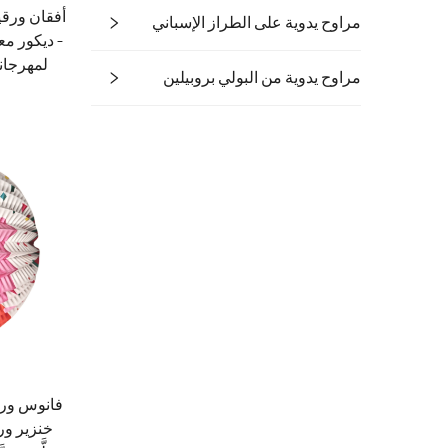
أفقان ورق
مراوح يدوية على الطراز الإسباني
– ديكور مع
لمهرجان
مراوح يدوية من البولي بروبيلين
فانوس ورق
خنزير ور