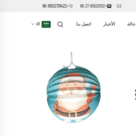
+86-18502719422
+86-27-85629392
حالة
الأخبار
اتصل بنا
AR