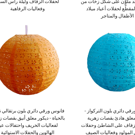
َّد ملوَّن على شكل زخات من
لحفلات الزفاف وليلة رأس السن
مقطَّع لحفلات أعياد ميلاد
وفعاليات الرفاهية
الأطفال والمتاجر
قي دائري بلون التركواز –
فانوس ورقي دائري بلون برتقالي 
معلق هادئ بقصات زهرية
بالحياة – ديكور معلق أنيق بقصات ز
زفاف على الشاطئ وحفلات
لفعاليات الخريف واحتفالات عي
 المولود وفعاليات الصيف
الهالوين والحفلات الاستوائية