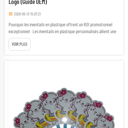
Logo (guide OEM)
2026-05-13 15:07:21
Pourquoi les éventails en plastique offrent un ROI promotionnel
exceptionnel : Les éventails en plastique personnalisés allient une
grande utilité, un coût faible et une visibilité durable, ce qui en fait
VOIR PLUS
l’un des outils promotionnels les plus efficaces pour les campagnes
axées sur les événements. Contrairement aux publicités
numériques…