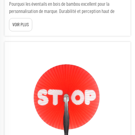
Pourquoi les éventails en bois de bambou excellent pour la
personnalisation de marque. Durabilité et perception haut de
gamme renforcent l’alignement avec la marque. Les marques
VOIR PLUS
recherchant des articles promotionnels respectueux de
l’environnement choisissent de plus en plus les éventails en bois de
bambou — appréciés pour leur renouvellement rapide, leur faible
impact...