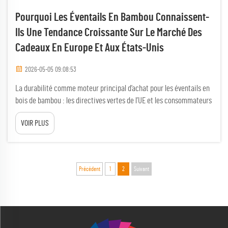
Pourquoi Les Éventails En Bambou Connaissent-
Ils Une Tendance Croissante Sur Le Marché Des
Cadeaux En Europe Et Aux États-Unis
2026-05-05 09:08:53
La durabilité comme moteur principal d’achat pour les éventails en
bois de bambou : les directives vertes de l’UE et les consommateurs
américains soucieux de l’environnement accélèrent la demande.
VOIR PLUS
Des réglementations environnementales strictes, telles que le
Pacte vert européen, transforment les stratégies
d’approvisionnement des entreprises, imposant…
Précédent
1
2
Suivant