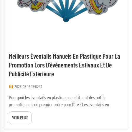
Meilleurs Éventails Manuels En Plastique Pour La
Promotion Lors D’événements Estivaux Et De
Publicité Extérieure
2026-05-12 15:07:13
Pourquoi les éventails en plastique constituent des outils
promotionnels de premier ordre pour l’été : Les éventails en
plastique procurent un soulagement immédiat contre la chaleur
VOIR PLUS
estivale tout en servant de supports de marquage à haute visibilité.
Leur conception ultra-portable garantit qu’ils seront utilisés par les