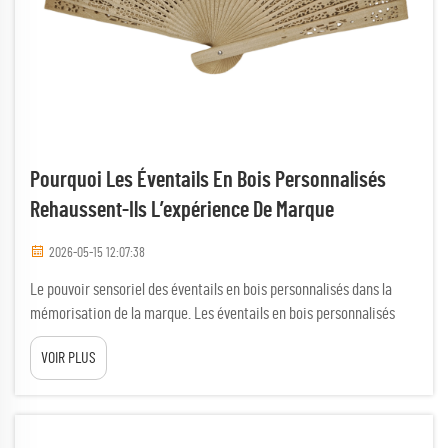
Pourquoi Les Éventails En Bois Personnalisés
Rehaussent-Ils L’expérience De Marque
2026-05-15 12:07:38
Le pouvoir sensoriel des éventails en bois personnalisés dans la
mémorisation de la marque. Les éventails en bois personnalisés
exploitent de manière unique les systèmes de mémoire tactile afin
VOIR PLUS
de renforcer la mémorisation de la marque grâce à un engagement
multisensoriel. Lorsque les destinataires manipulent ces éventails,
le grain naturel, la chaleur…