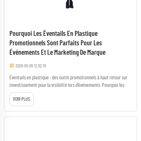
Pourquoi Les Éventails En Plastique
Promotionnels Sont Parfaits Pour Les
Événements Et Le Marketing De Marque
2026-05-09 12:02:19
Éventails en plastique : des outils promotionnels à haut retour sur
investissement pour la visibilité lors d’événements. Pourquoi les
participants conservent et réutilisent les éventails en plastique
VOIR PLUS
longtemps après les événements. Les éventails en plastique
surpassent les alternatives jetables grâce à leur durabilité
supérieure et à leur utilité immédiate. Contrairement aux éventails
à usage unique...