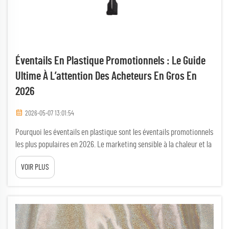
Éventails En Plastique Promotionnels : Le Guide
Ultime À L’attention Des Acheteurs En Gros En
2026
2026-05-07 13:01:54
Pourquoi les éventails en plastique sont les éventails promotionnels
les plus populaires en 2026. Le marketing sensible à la chaleur et la
résurgence des événements en extérieur stimulent la demande. À
VOIR PLUS
mesure que les températures mondiales augmentent, le marketing
sensible à la chaleur a évolué d’une tactique de niche vers une
nécessité stratégique. Les événements en extérieur&md...